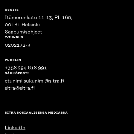
OSOITE
Itämerenkatu 11-13, PL 160,
00181 Helsinki
Saapumisohjeet
Y-TUNNUS
0202132-3
PUHELIN
+358 294 618 991
SÄHKÖPOSTI
etunimi.sukunimi@sitra.fi
sitra@sitra.fi
SITRA SOSIAALISESSA MEDIASSA
LinkedIn