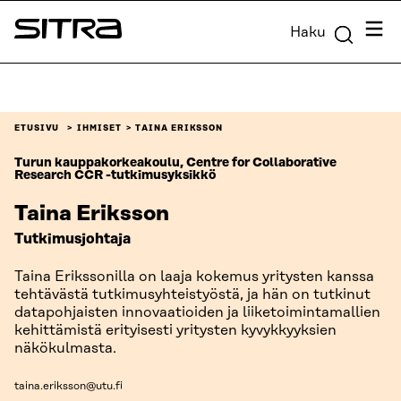
Siirry
Valik
Haku
suoraan
Sitra
sisältöön
↓
ETUSIVU
IHMISET
TAINA ERIKSSON
Turun kauppakorkeakoulu, Centre for Collaborative
Research CCR -tutkimusyksikkö
Taina Eriksson
Tutkimusjohtaja
Taina Erikssonilla on laaja kokemus yritysten kanssa
tehtävästä tutkimusyhteistyöstä, ja hän on tutkinut
datapohjaisten innovaatioiden ja liiketoimintamallien
kehittämistä erityisesti yritysten kyvykkyyksien
näkökulmasta.
taina.eriksson@utu.fi