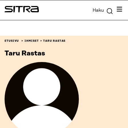
Siirry
Valik
Haku
suoraan
Sitra
sisältöön
↓
ETUSIVU
IHMISET
TARU RASTAS
Taru Rastas