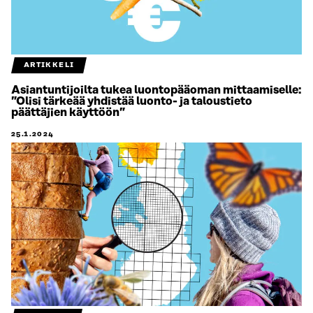
ARTIKKELI
Asiantuntijoilta tukea luontopääoman mittaamiselle:
”Olisi tärkeää yhdistää luonto- ja taloustieto
päättäjien käyttöön”
25.1.2024