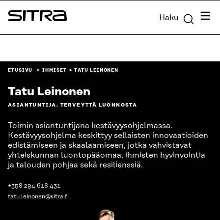
Siirry
Valik
Haku
suoraan
Sitra
sisältöön
↓
ETUSIVU
IHMISET
TATU LEINONEN
Tatu Leinonen
ASIANTUNTIJA, TERVEYTTÄ LUONNOSTA
Toimin asiantuntijana kestävyysohjelmassa.
Kestävyysohjelma keskittyy sellaisten innovaatioiden
edistämiseen ja skaalaamiseen, jotka vahvistavat
yhteiskunnan luontopääomaa, ihmisten hyvinvointia
ja talouden pohjaa sekä resilienssiä.
+358 294 618 431
tatu.leinonen@sitra.fi