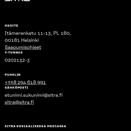
Sitra
OSOITE
Itämerenkatu 11-13, PL 160,
00181 Helsinki
Saapumisohjeet
Y-TUNNUS
0202132-3
PUHELIN
+358 294 618 991
SÄHKÖPOSTI
etunimi.sukunimi@sitra.fi
sitra@sitra.fi
SITRA SOSIAALISESSA MEDIASSA