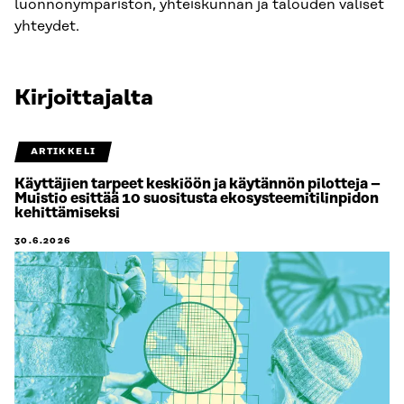
luonnonympäristön, yhteiskunnan ja talouden väliset
yhteydet.
Kirjoittajalta
ARTIKKELI
Käyttäjien tarpeet keskiöön ja käytännön pilotteja –
Muistio esittää 10 suositusta ekosysteemitilinpidon
kehittämiseksi
30.6.2026