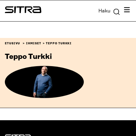
Siirry
Valik
Haku
suoraan
Sitra
sisältöön
↓
ETUSIVU
IHMISET
TEPPO TURKKI
Teppo Turkki