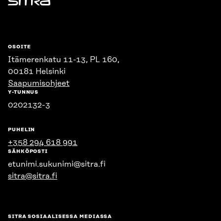
Sitra
OSOITE
Itämerenkatu 11-13, PL 160,
00181 Helsinki
Saapumisohjeet
Y-TUNNUS
0202132-3
PUHELIN
+358 294 618 991
SÄHKÖPOSTI
etunimi.sukunimi@sitra.fi
sitra@sitra.fi
SITRA SOSIAALISESSA MEDIASSA