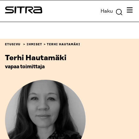
Siirry
Valik
Haku
suoraan
Sitra
sisältöön
↓
ETUSIVU
IHMISET
TERHI HAUTAMÄKI
Terhi Hautamäki
vapaa toimittaja