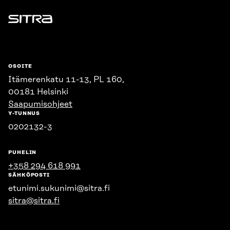
Sitra
OSOITE
Itämerenkatu 11-13, PL 160,
00181 Helsinki
Saapumisohjeet
Y-TUNNUS
0202132-3
PUHELIN
+358 294 618 991
SÄHKÖPOSTI
etunimi.sukunimi@sitra.fi
sitra@sitra.fi