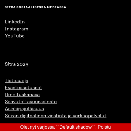
SITRA SOSIAALISESSA MEDIASSA
LinkedIn
Instagram
YouTube
Sitra 2025
Tietosuoja
Evästeasetukset
Ilmoituskanava
Saavutettavuusseloste
Asiakirjajulkisuus
Sitran digitaalinen viestintä ja verkkopalvelut
Olet nyt varjossa ""Default shadow"".
Poistu