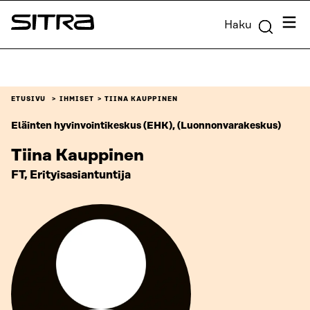
Siirry
Valik
Haku
suoraan
Sitra
sisältöön
↓
ETUSIVU
IHMISET
TIINA KAUPPINEN
Eläinten hyvinvointikeskus (EHK), (Luonnonvarakeskus)
Tiina Kauppinen
FT, Erityisasiantuntija