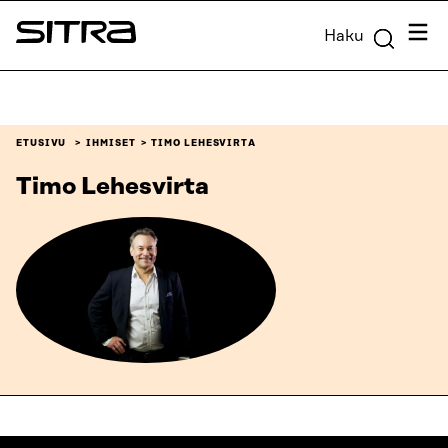
Siirry
Valik
Haku
suoraan
Sitra
sisältöön
↓
ETUSIVU
IHMISET
TIMO LEHESVIRTA
Timo Lehesvirta