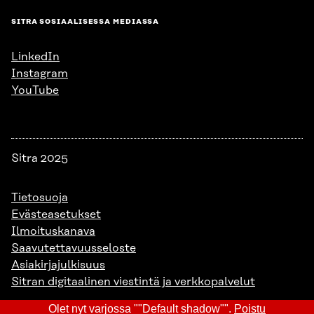
SITRA SOSIAALISESSA MEDIASSA
LinkedIn
Instagram
YouTube
Sitra 2025
Tietosuoja
Evästeasetukset
Ilmoituskanava
Saavutettavuusseloste
Asiakirjajulkisuus
Sitran digitaalinen viestintä ja verkkopalvelut
Olet nyt varjossa ""Default shadow"".
Poistu