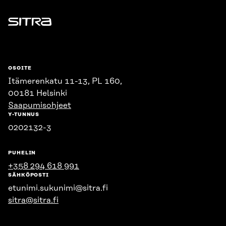
Sitra
OSOITE
Itämerenkatu 11-13, PL 160,
00181 Helsinki
Saapumisohjeet
Y-TUNNUS
0202132-3
PUHELIN
+358 294 618 991
SÄHKÖPOSTI
etunimi.sukunimi@sitra.fi
sitra@sitra.fi