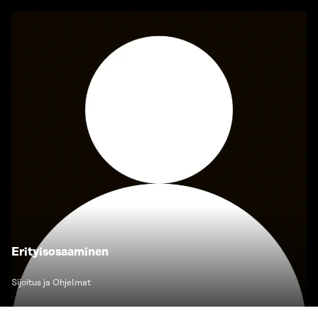
Erityisosaaminen
Sijoitus ja Ohjelmat