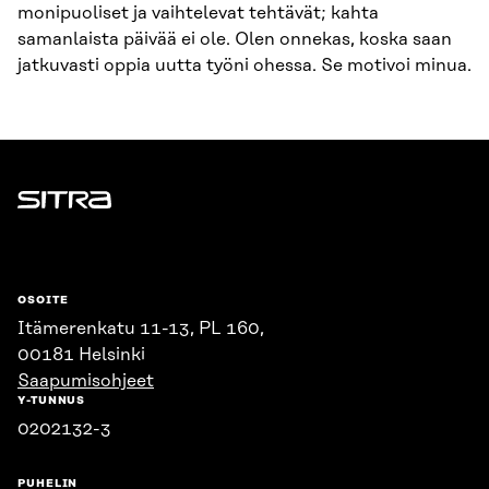
monipuoliset ja vaihtelevat tehtävät; kahta
samanlaista päivää ei ole. Olen onnekas, koska saan
jatkuvasti oppia uutta työni ohessa. Se motivoi minua.
Sitra
OSOITE
Itämerenkatu 11-13, PL 160,
00181 Helsinki
Saapumisohjeet
Y-TUNNUS
0202132-3
PUHELIN