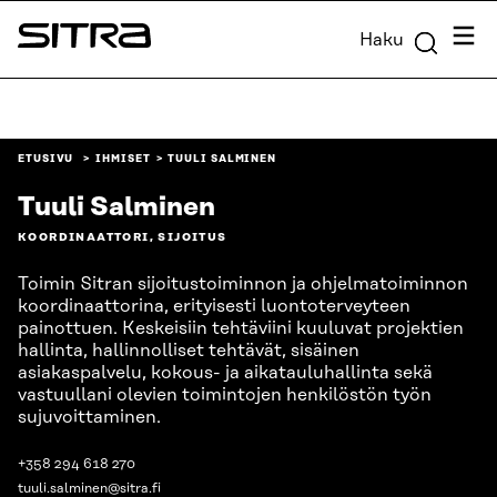
Siirry
Valik
Haku
suoraan
Sitra
sisältöön
↓
ETUSIVU
IHMISET
TUULI SALMINEN
Tuuli Salminen
KOORDINAATTORI, SIJOITUS
Toimin Sitran sijoitustoiminnon ja ohjelmatoiminnon
koordinaattorina, erityisesti luontoterveyteen
painottuen. Keskeisiin tehtäviini kuuluvat projektien
hallinta, hallinnolliset tehtävät, sisäinen
asiakaspalvelu, kokous- ja aikatauluhallinta sekä
vastuullani olevien toimintojen henkilöstön työn
sujuvoittaminen.
+358 294 618 270
tuuli.salminen@sitra.fi