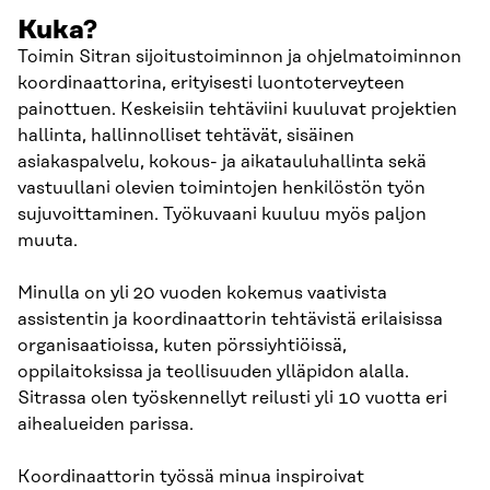
Kuka?
Toimin Sitran sijoitustoiminnon ja ohjelmatoiminnon
koordinaattorina, erityisesti luontoterveyteen
painottuen. Keskeisiin tehtäviini kuuluvat projektien
hallinta, hallinnolliset tehtävät, sisäinen
asiakaspalvelu, kokous- ja aikatauluhallinta sekä
vastuullani olevien toimintojen henkilöstön työn
sujuvoittaminen. Työkuvaani kuuluu myös paljon
muuta.
Minulla on yli 20 vuoden kokemus vaativista
assistentin ja koordinaattorin tehtävistä erilaisissa
organisaatioissa, kuten pörssiyhtiöissä,
oppilaitoksissa ja teollisuuden ylläpidon alalla.
Sitrassa olen työskennellyt reilusti yli 10 vuotta eri
aihealueiden parissa.
Koordinaattorin työssä minua inspiroivat