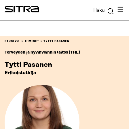
Siirry
Valik
Haku
suoraan
Sitra
sisältöön
↓
ETUSIVU
IHMISET
TYTTI PASANEN
Terveyden ja hyvinvoinnin laitos (THL)
Tytti Pasanen
Erikoistutkija