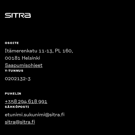
Sitra
OSOITE
Itämerenkatu 11-13, PL 160,
00181 Helsinki
Saapumisohjeet
Y-TUNNUS
0202132-3
PUHELIN
+358 294 618 991
SÄHKÖPOSTI
etunimi.sukunimi@sitra.fi
sitra@sitra.fi