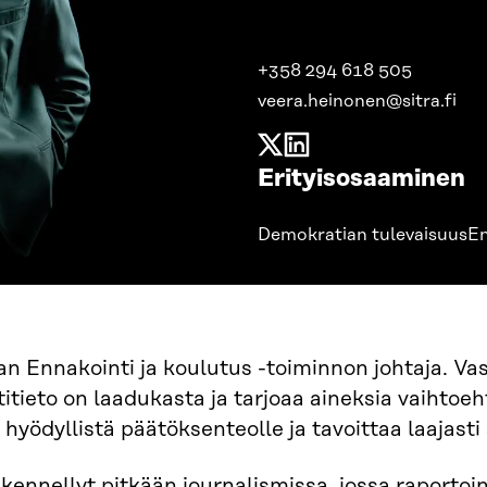
+358 294 618 505
veera.heinonen@sitra.fi
Erityisosaaminen
Demokratian tulevaisuus
En
an Ennakointi ja koulutus -toiminnon johtaja. Vas
itieto on laadukasta ja tarjoaa aineksia vaihtoeh
 hyödyllistä päätöksenteolle ja tavoittaa laajasti
kennellyt pitkään journalismissa, jossa raportoin