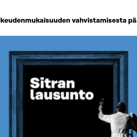
 oikeudenmukaisuuden vahvistamisesta p