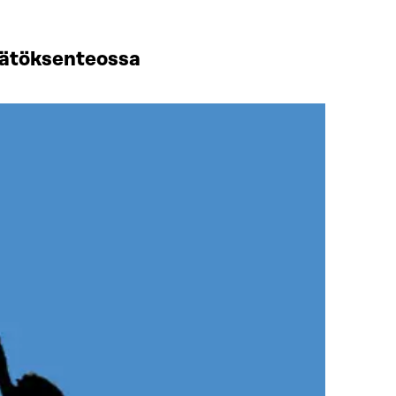
äätöksenteossa