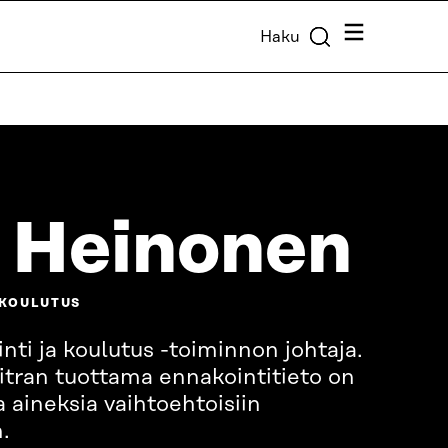
Valikko
Haku
 Heinonen
 KOULUTUS
nti ja koulutus -toiminnon johtaja.
Sitran tuottama ennakointitieto on
a aineksia vaihtoehtoisiin
.