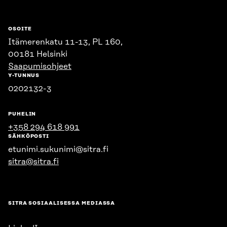
OSOITE
Itämerenkatu 11-13, PL 160,
00181 Helsinki
Saapumisohjeet
Y-TUNNUS
0202132-3
PUHELIN
+358 294 618 991
SÄHKÖPOSTI
etunimi.sukunimi@sitra.fi
sitra@sitra.fi
SITRA SOSIAALISESSA MEDIASSA