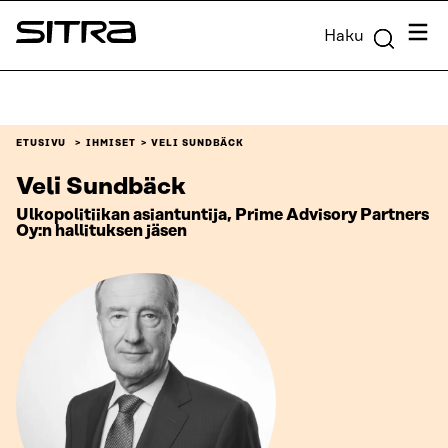
Siirry
Valik
Haku
suoraan
Sitra
sisältöön
↓
ETUSIVU
IHMISET
VELI SUNDBÄCK
Veli Sundbäck
Ulkopolitiikan asiantuntija, Prime Advisory Partners
Oy:n hallituksen jäsen