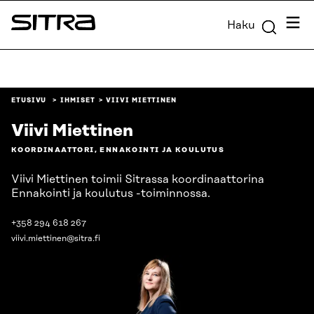
Siirry
Valik
Haku
suoraan
Sitra
sisältöön
↓
ETUSIVU
IHMISET
VIIVI MIETTINEN
Viivi Miettinen
KOORDINAATTORI, ENNAKOINTI JA KOULUTUS
Viivi Miettinen toimii Sitrassa koordinaattorina
Ennakointi ja koulutus -toiminnossa.
+358 294 618 267
viivi.miettinen@sitra.fi