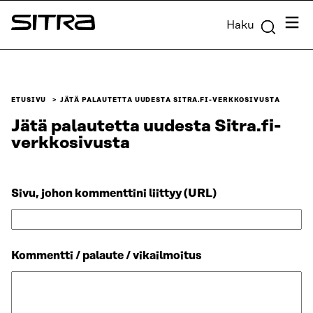
Siirry
Valik
Haku
suoraan
Sitra
sisältöön
↓
ETUSIVU
JÄTÄ PALAUTETTA UUDESTA SITRA.FI-VERKKOSIVUSTA
Jätä palautetta uudesta Sitra.fi-
verkkosivusta
Sivu, johon kommenttini liittyy (URL)
Kommentti / palaute / vikailmoitus