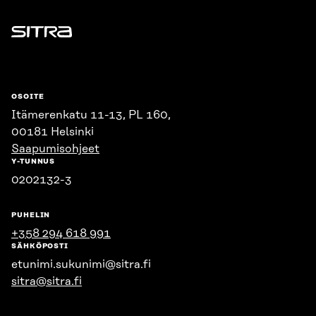
Sitra
OSOITE
Itämerenkatu 11-13, PL 160,
00181 Helsinki
Saapumisohjeet
Y-TUNNUS
0202132-3
PUHELIN
+358 294 618 991
SÄHKÖPOSTI
etunimi.sukunimi@sitra.fi
sitra@sitra.fi