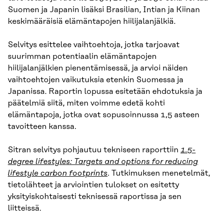
Suomen ja Japanin lisäksi Brasilian, Intian ja Kiinan
keskimääräisiä elämäntapojen hiilijalanjälkiä.
Selvitys esittelee vaihtoehtoja, jotka tarjoavat
suurim­man potentiaalin elämäntapojen
hiilijalanjälkien pienentämisessä, ja arvioi näiden
vaihtoehto­jen vaikutuksia etenkin Suomessa ja
Japanissa. Raportin lopussa esitetään ehdotuksia ja
päätel­miä siitä, miten voimme edetä kohti
elämäntapoja, jotka ovat sopusoinnussa 1,5 asteen
tavoit­teen kanssa.
Sitran selvitys pohjautuu tekniseen raporttiin
1.5-
degree lifestyles: Targets and options for reducing
lifestyle carbon footprints
. Tutkimuksen menetelmät,
tietolähteet ja arviointien tulokset on esitetty
yksityiskohtaisesti teknisessä raportissa ja sen
liitteissä.