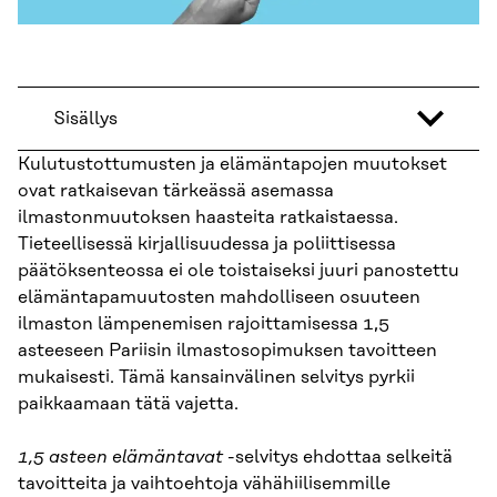
Sisällys
Kulutustottumusten ja elämäntapojen muutokset
ovat ratkaisevan tärkeässä asemassa
ilmastonmuutoksen haasteita ratkaistaessa.
Tieteellisessä kirjallisuudessa ja poliittisessa
päätöksenteossa ei ole toistaiseksi juuri panostettu
elämäntapamuutosten mahdolliseen osuuteen
ilmaston lämpenemisen rajoittamisessa 1,5
asteeseen Pariisin ilmastosopimuksen tavoitteen
mukaisesti. Tämä kansainvälinen selvitys pyrkii
paikkaamaan tätä vajetta.
1,5 asteen elämäntavat
-selvitys ehdottaa selkeitä
tavoitteita ja vaihtoehtoja vähähiilisemmille