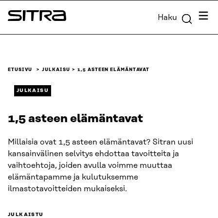
Siirry
Valik
Haku
suoraan
Sitra
sisältöön
↓
ETUSIVU
JULKAISU
1,5 ASTEEN ELÄMÄNTAVAT
JULKAISU
1,5 asteen elämäntavat
Millaisia ovat 1,5 asteen elämäntavat? Sitran uusi
kansainvälinen selvitys ehdottaa tavoitteita ja
vaihtoehtoja, joiden avulla voimme muuttaa
elämäntapamme ja kulutuksemme
ilmastotavoitteiden mukaiseksi.
JULKAISTU