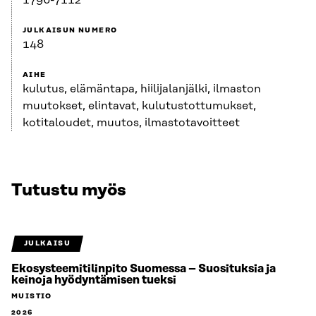
1796-7112
JULKAISUN NUMERO
148
AIHE
kulutus, elämäntapa, hiilijalanjälki, ilmaston
muutokset, elintavat, kulutustottumukset,
kotitaloudet, muutos, ilmastotavoitteet
Tutustu myös
JULKAISU
Ekosysteemitilinpito Suomessa – Suosituksia ja
keinoja hyödyntämisen tueksi
MUISTIO
2026