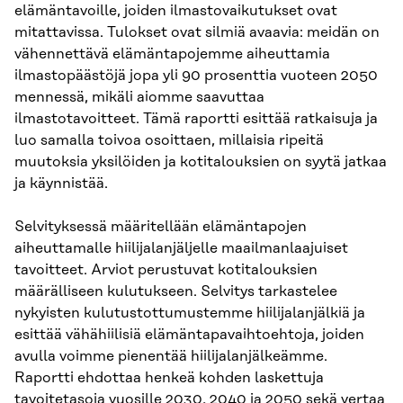
elämäntavoille, joiden ilmastovaikutukset ovat
mitattavissa. Tulokset ovat silmiä avaavia: meidän on
vähennettävä elämäntapojemme aiheuttamia
ilmastopäästöjä jopa yli 90 prosenttia vuoteen 2050
mennessä, mikäli aiomme saavuttaa
ilmastotavoitteet. Tämä raportti esittää ratkaisuja ja
luo samalla toivoa osoittaen, millaisia ripeitä
muutoksia yksilöiden ja kotitalouksien on syytä jatkaa
ja käynnistää.
Selvityksessä määritellään elämäntapojen
aiheuttamalle hiilijalanjäljelle maailmanlaajuiset
tavoitteet. Arviot perustuvat kotitalouksien
määrälliseen kulutukseen. Selvitys tar­kastelee
nykyisten kulutustottumustemme hiilijalanjälkiä ja
esittää vähähiilisiä elämäntapavaih­toehtoja, joiden
avulla voimme pienentää hiilijalanjälkeämme.
Raportti ehdottaa henkeä koh­den laskettuja
tavoitetasoja vuosille 2030, 2040 ja 2050 sekä vertaa