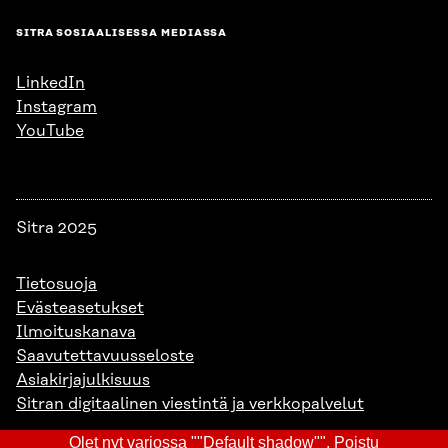
SITRA SOSIAALISESSA MEDIASSA
LinkedIn
Instagram
YouTube
Sitra 2025
Tietosuoja
Evästeasetukset
Ilmoituskanava
Saavutettavuusseloste
Asiakirjajulkisuus
Sitran digitaalinen viestintä ja verkkopalvelut
Olet nyt varjossa ""Default shadow"".
Poistu