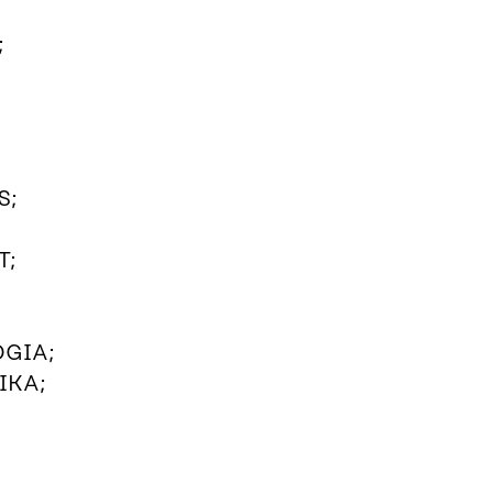
;
S;
T;
GIA;
IKA;