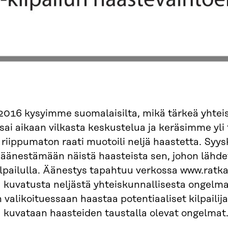
2016 kysyimme suomalaisilta, mikä tärkeä yhteis
ai aikaan vilkasta keskustelua ja keräsimme yli 
riippumaton raati muotoili neljä haastetta. Syy
 äänestämään näistä haasteista sen, johon lähd
lpailulla. Äänestys tapahtuu verkossa www.ratkai
 kuvatusta neljästä yhteiskunnallisesta ongelma
n valikoituessaan haastaa potentiaaliset kilpailij
 kuvataan haasteiden taustalla olevat ongelmat