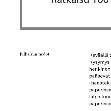
Julkaisun tiedot
Keväällä 
Kysymys s
henkinen 
pääsevät
-haasteki
paperissa
kilpailuu
paperissa