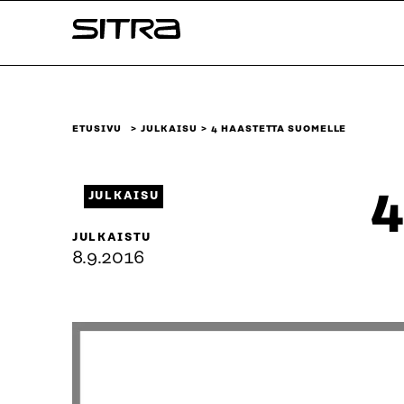
Siirry
Sitra
suoraan
sisältöön
↓
ETUSIVU
JULKAISU
4 HAASTETTA SUOMELLE
4
JULKAISU
JULKAISTU
8.9.2016