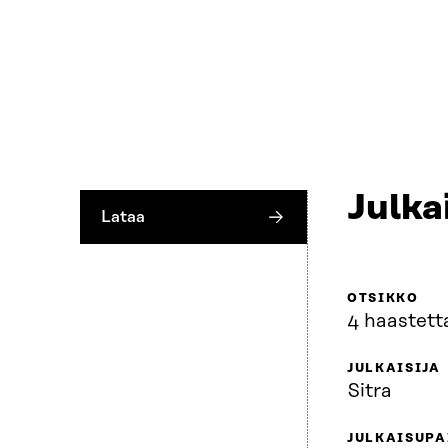
Julka
Lataa
OTSIKKO
4 haastett
JULKAISIJA
Sitra
JULKAISUPA