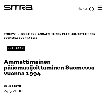
Siirry
Valik
Haku
suoraan
Sitra
sisältöön
↓
ETUSIVU
JULKAISU
AMMATTIMAINEN PÄÄOMASIJOITTAMINEN
SUOMESSA VUONNA 1994
JULKAISU
Ammattimainen
pääomasijoittaminen Suomessa
vuonna 1994
JULKAISTU
24.5.2000