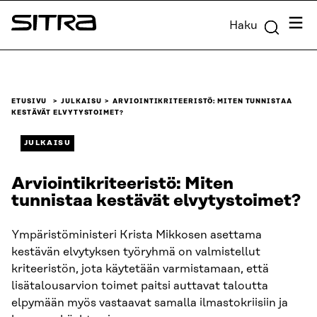
Siirry
Valik
Haku
suoraan
Sitra
sisältöön
↓
ETUSIVU
JULKAISU
ARVIOINTIKRITEERISTÖ: MITEN TUNNISTAA
KESTÄVÄT ELVYTYSTOIMET?
JULKAISU
Arviointikriteeristö: Miten
tunnistaa kestävät elvytystoimet?
Ympäristöministeri Krista Mikkosen asettama
kestävän elvytyksen työryhmä on valmistellut
kriteeristön, jota käytetään varmistamaan, että
lisätalousarvion toimet paitsi auttavat taloutta
elpymään myös vastaavat samalla ilmastokriisiin ja