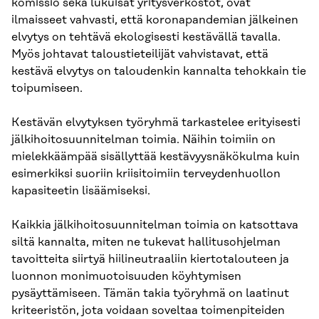
komissio sekä lukuisat yritysverkostot, ovat
ilmaisseet vahvasti, että koronapandemian jälkeinen
elvytys on tehtävä ekologisesti kestävällä tavalla.
Myös johtavat taloustieteilijät vahvistavat, että
kestävä elvytys on taloudenkin kannalta tehokkain tie
toipumiseen.
Kestävän elvytyksen työryhmä tarkastelee erityisesti
jälkihoitosuunnitelman toimia. Näihin toimiin on
mielekkäämpää sisällyttää kestävyysnäkökulma kuin
esimerkiksi suoriin kriisitoimiin terveydenhuollon
kapasiteetin lisäämiseksi.
Kaikkia jälkihoitosuunnitelman toimia on katsottava
siltä kannalta, miten ne tukevat hallitus­ohjelman
tavoitteita siirtyä hiilineutraaliin kiertotalouteen ja
luonnon monimuotoisuuden köyhtymisen
pysäyttämiseen. Tämän takia työryhmä on laatinut
kriteeristön, jota voidaan soveltaa toimenpiteiden