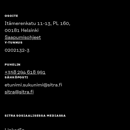
OSOITE
Itämerenkatu 11-13, PL 160,
00181 Helsinki
Saapumisohjeet
Y-TUNNUS
0202132-3
PUHELIN
+358 294 618 991
SÄHKÖPOSTI
etunimi.sukunimi@sitra.fi
sitra@sitra.fi
SITRA SOSIAALISESSA MEDIASSA