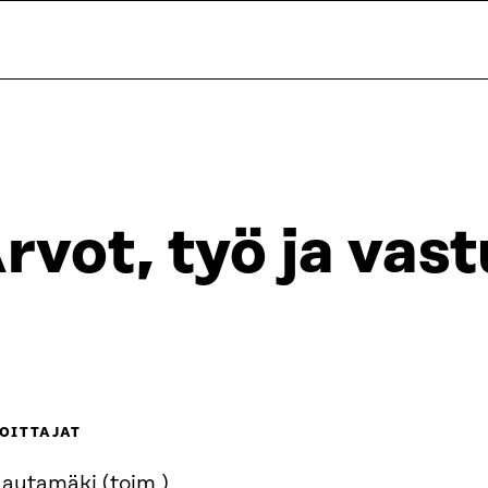
rvot, työ ja vas
OITTAJAT
Hautamäki (toim.)