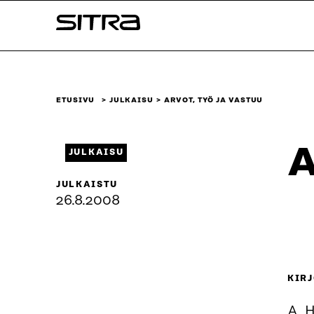
Siirry
Sitra
suoraan
sisältöön
↓
ETUSIVU
JULKAISU
ARVOT, TYÖ JA VASTUU
A
JULKAISU
JULKAISTU
26.8.2008
KIRJ
A. 