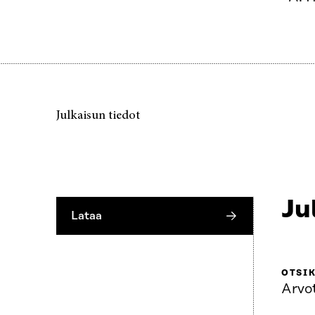
Julkaisun tiedot
Ju
Lataa
OTSI
Arvot