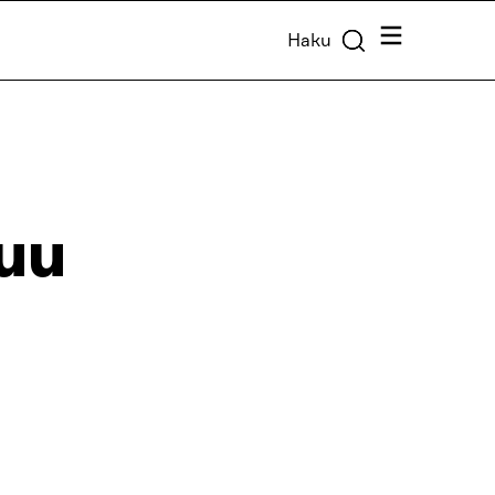
Valikko
Haku
tuu