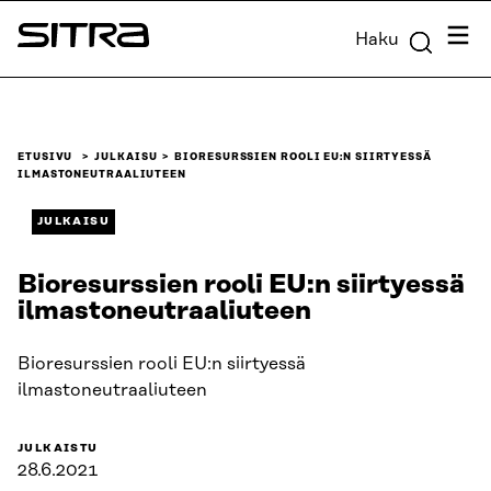
Siirry
Valik
Haku
suoraan
Sitra
sisältöön
↓
ETUSIVU
JULKAISU
BIORESURSSIEN ROOLI EU:N SIIRTYESSÄ
ILMASTONEUTRAALIUTEEN
JULKAISU
Bioresurssien rooli EU:n siirtyessä
ilmastoneutraaliuteen
Bioresurssien rooli EU:n siirtyessä
ilmastoneutraaliuteen
JULKAISTU
28.6.2021