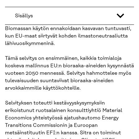
Sisällys
Biomassan käytön ennakoidaan kasvavan tuntuvasti,
kun EU-maat siirtyvät kohden ilmastoneutraaliutta
lähivuosikymmeninä.
Tämä selvitys on ensimmäinen, kaikkia toimialoja
koskeva mallinnus EU:n bioraaka-aineiden kysynnästä
vuoteen 2050 mennessä. Selvitys hahmottelee myös
tulevaisuuden suuntaviivat bioraaka-aineiden
arvokkaimmille käyttökohteille.
Selvityksen toteutti kestävyyskysymyksiin
erikoistunut ruotsalainen konsulttiyhtiö Material
Economics yhteistyössä ajatushautomo Energy
Transitions Commissionin ja Euroopan
metsäinstituutin EFI:n kanssa. Sitra on toiminut