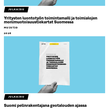
JULKAISU
Yritysten luontotyön toimintamalli ja toimialojen
monimuotoisuustiekartat Suomessa
MUISTIO
2026
JULKAISU
Suomi pelinrakentajana geotalouden ajassa