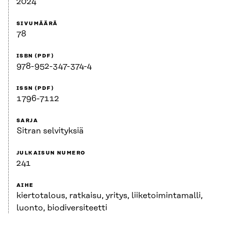
2024
SIVUMÄÄRÄ
78
ISBN (PDF)
978-952-347-374-4
ISSN (PDF)
1796-7112
SARJA
Sitran selvityksiä
JULKAISUN NUMERO
241
AIHE
kiertotalous, ratkaisu, yritys, liiketoimintamalli,
luonto, biodiversiteetti