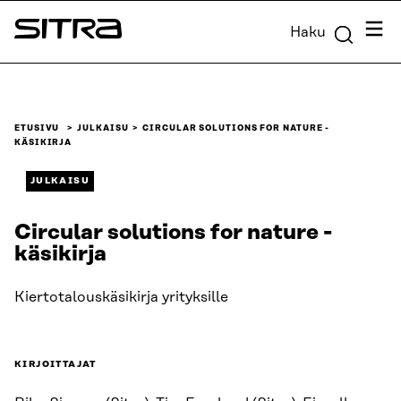
Siirry
Valik
Haku
suoraan
Sitra
sisältöön
↓
ETUSIVU
JULKAISU
CIRCULAR SOLUTIONS FOR NATURE -
KÄSIKIRJA
JULKAISU
Circular solutions for nature -
käsikirja
Kiertotalouskäsikirja yrityksille
KIRJOITTAJAT