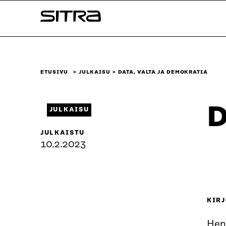
Siirry
Sitra
suoraan
sisältöön
↓
ETUSIVU
JULKAISU
DATA, VALTA JA DEMOKRATIA
D
JULKAISU
JULKAISTU
10.2.2023
KIRJ
Hen