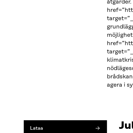
åtgärder.
href=”htt
target=”_
grundlägg
möjlighe
href=”ht
target=”
klimatkri
nödlägesd
brådskand
agera i s
Ju
Lataa