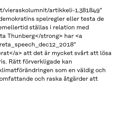
/vieraskolumnit/artikkeli-1.381849″
demokratins spelregler eller testa de
ellertid ställas i relation med
eta Thunberg</strong> har <a
#greta_speech_dec12_2018″
t</a> att det är mycket svårt att lösa
is. Rätt förverkligade kan
 klimatförändringen som en väldig och
omfattande och raska åtgärder att