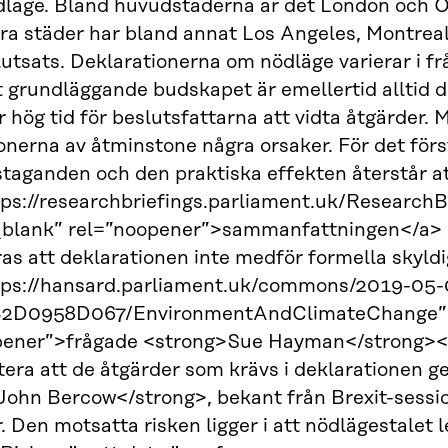
läge. Bland huvudstäderna är det London och Ot
ra städer har bland annat Los Angeles, Montreal
tsats. Deklarationerna om nödläge varierar i frå
t grundläggande budskapet är emellertid alltid
r hög tid för beslutsfattarna att vidta åtgärder. 
onerna av åtminstone några orsaker. För det för
staganden och den praktiska effekten återstår att
tps://researchbriefings.parliament.uk/Resear
_blank” rel=”noopener”>sammanfattningen</a> s
as att deklarationen inte medför formella skyldi
tps://hansard.parliament.uk/commons/2019-0
2D0958D067/EnvironmentAndClimateChange” t
pener”>frågade <strong>Sue Hayman</strong></a
tera att de åtgärder som krävs i deklarationen 
ohn Bercow</strong>, bekant från Brexit-sessio
r. Den motsatta risken ligger i att nödlägestalet l