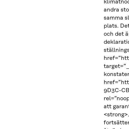
klimatnöd
andra sto
samma slu
plats. De
och det ä
deklarati
ställning
href=”ht
target=”
konstater
href=”ht
9D3C-CB
rel=”noo
att garan
<strong>J
fortsätte