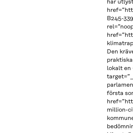
har utlys
href=”ht
B245-339
rel=”noop
href=”htt
klimatrap
Den kräve
praktiska
lokalt en
target=”
parlamen
första so
href=”ht
million-
kommuner 
bedömnin