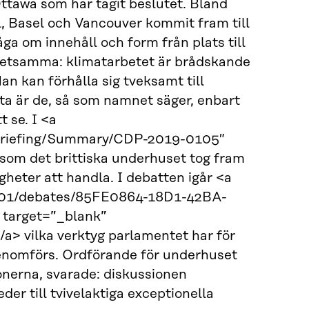
tawa som har tagit beslutet. Bland
, Basel och Vancouver kommit fram till
ga om innehåll och form från plats till
 detsamma: klimatarbetet är brådskande
Man kan förhålla sig tveksamt till
sta är de, så som namnet säger, enbart
 se. I <a
chBriefing/Summary/CDP-2019-0105″
om det brittiska underhuset tog fram
gheter att handla. I debatten igår <a
5-01/debates/85FE0864-18D1-42BA-
arget=”_blank”
> vilka verktyg parlamentet har för
genomförs. Ordförande för underhuset
nerna, svarade: diskussionen
eder till tvivelaktiga exceptionella