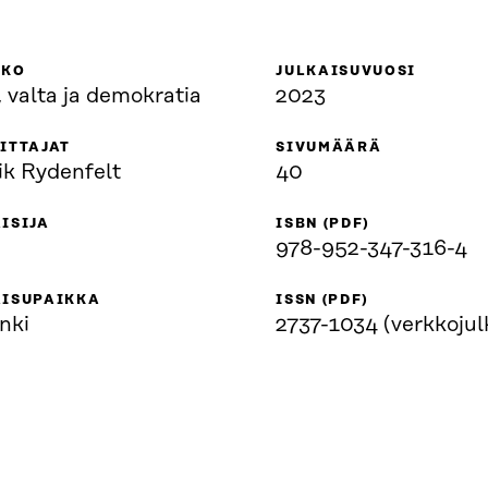
KKO
JULKAISUVUOSI
 valta ja demokratia
2023
ITTAJAT
SIVUMÄÄRÄ
ik Rydenfelt
40
ISIJA
ISBN (PDF)
978-952-347-316-4
AISUPAIKKA
ISSN (PDF)
nki
2737-1034 (verkkojul