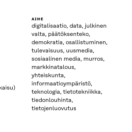
AIHE
digitalisaatio, data, julkinen
valta, päätöksenteko,
demokratia, osallistuminen,
tulevaisuus, uusmedia,
sosiaalinen media, murros,
markkinatalous,
yhteiskunta,
informaatioympäristö,
kaisu)
teknologia, tietotekniikka,
tiedonlouhinta,
tietojenluovutus