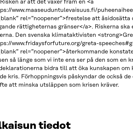
 Risken är att det växer fram en <a
ps://www.maaseuduntulevaisuus.fi/puheenaiheet
blank” rel=”noopener”>frestelse att åsidosätta 
ande rättigheternas gränser</a>. Riskerna ska em
terna. Den svenska klimataktivisten <strong>Gr
tps://www.fridaysforfuture.org/greta-speeches
_blank” rel=”noopener”>återkommande konstatera
sen så länge som vi inte ens ser på den som en kr
eklarationerna bidra till att öka kunskapen om
e kris. Förhoppningsvis påskyndar de också de 
yfte att minska utsläppen som krisen kräver.
lkaisun tiedot