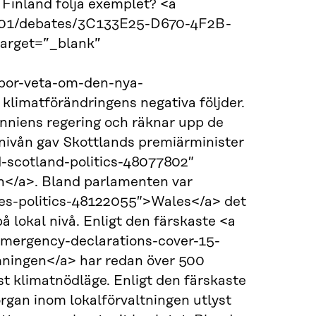
 Finland följa exemplet? <a
5-01/debates/3C133E25-D670-4F2B-
arget=”_blank”
a-bor-veta-om-den-nya-
klimatförändringens negativa följder.
nniens regering och räknar upp de
nivån gav Skottlands premiärminister
d-scotland-politics-48077802″
n</a>. Bland parlamenten var
les-politics-48122055″>Wales</a> det
på lokal nivå. Enligt den färskaste <a
emergency-declarations-cover-15-
mningen</a> har redan över 500
t klimatnödläge. Enligt den färskaste
gan inom lokalförvaltningen utlyst