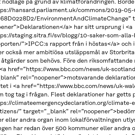
t nödläge på grund av klimatförändringen. Borde
tps://hansard.parliament.uk/commons/2019-0
68D0228D2/EnvironmentAndClimateChange” t
ener”>Deklarationen</a> har sitt ursprung i <a
ps://staging.sitra.fi/sv/blogg/10-saker-som-all
porten/”>IPCC:s rapport från i höstas</a> och i 
r också mer ambitiösa utsläppsmål av Storbrita
 åtgärder som behövs. Före den riksomfattande 
 <a href=”https://www.bbc.com/news/uk-scotlan
_blank” rel=”noopener”>motsvarande deklaratio
tet i <a href=”https://www.bbc.com/news/uk-wa
m tog tag i frågan. Flest deklarationer har getts 
tps://climateemergencydeclaration.org/climate-
citizens/” target=”_blank” rel=”noopener”>bedö
eller andra organ inom lokalförvaltningen utlys
gen har redan över 500 kommuner eller andra or