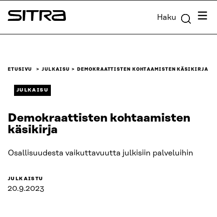
Siirry
Valik
Haku
suoraan
Sitra
sisältöön
↓
ETUSIVU
JULKAISU
DEMOKRAATTISTEN KOHTAAMISTEN KÄSIKIRJA
JULKAISU
Demokraattisten kohtaamisten
käsikirja
Osallisuudesta vaikuttavuutta julkisiin palveluihin
JULKAISTU
20.9.2023