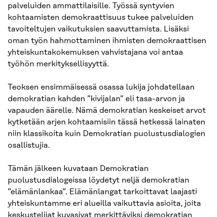
palveluiden ammattilaisille. Työssä syntyvien
kohtaamisten demokraattisuus tukee palveluiden
tavoiteltujen vaikutuksien saavuttamista. Lisäksi
oman työn hahmottaminen ihmisten demokraattisen
yhteiskuntakokemuksen vahvistajana voi antaa
työhön merkityksellisyyttä.
Teoksen ensimmäisessä osassa lukija johdatellaan
demokratian kahden ”kivijalan” eli tasa-arvon ja
vapauden äärelle. Nämä demokratian keskeiset arvot
kytketään arjen kohtaamisiin tässä hetkessä lainaten
niin klassikoita kuin Demokratian puolustusdialogien
osallistujia.
Tämän jälkeen kuvataan Demokratian
puolustusdialogeissa löydetyt neljä demokratian
”elämänlankaa”. Elämänlangat tarkoittavat laajasti
yhteiskuntamme eri alueilla vaikuttavia asioita, joita
keskustelijat kuvasivat merkittäviksi demokratian