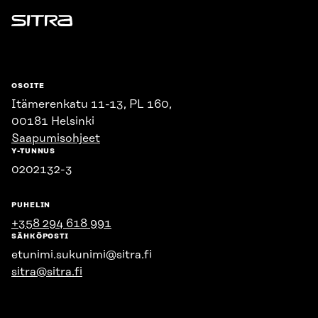
Sitra
OSOITE
Itämerenkatu 11-13, PL 160,
00181 Helsinki
Saapumisohjeet
Y-TUNNUS
0202132-3
PUHELIN
+358 294 618 991
SÄHKÖPOSTI
etunimi.sukunimi@sitra.fi
sitra@sitra.fi