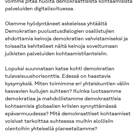
voimme pitää huolta demokraattisista kohtaamisista
palveluiden digitalisoituessa.
Olemme hyödyntäneet askeleissa yhtäältä
Demokratian puolustusdialogien osallistujien
ehdottamia keinoja demokratian vahvistamiseksi ja
toisaalta kehitelleet näitä keinoja soveltumaan
julkisten palveluiden kohtaamistilanteisiin.
Lopuksi suunnataan katse kohti demokratian
tulevaisuushorisonttia. Edessä on haastavia
kysymyksiä. Miten toimimme eri yhteiskuntien väliin
kasvavien kuilujen suhteen? Kuinka luotsaamme
demokratiaa ja mahdollistamme demokraattisia
kohtaamisia globaalien kriisien synnyttämässä
epävarmuudessa? Mitä demokraattiset kohtaamiset
voisivat tarkoittaa suhteessa muihin elollisiin
olentoihin yhteisellä planeetallamme?