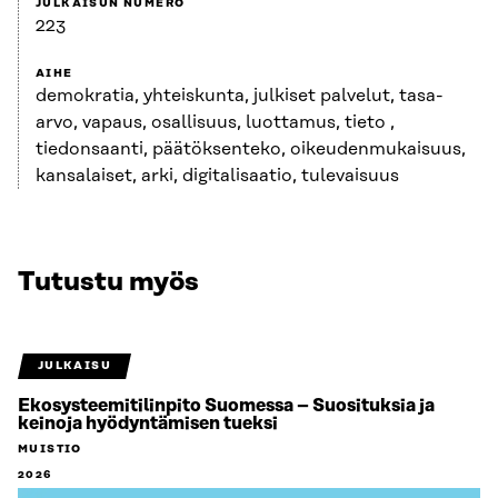
JULKAISUN NUMERO
223
AIHE
demokratia, yhteiskunta, julkiset palvelut, tasa-
arvo, vapaus, osallisuus, luottamus, tieto ,
tiedonsaanti, päätöksenteko, oikeudenmukaisuus,
kansalaiset, arki, digitalisaatio, tulevaisuus
Tutustu myös
JULKAISU
Ekosysteemitilinpito Suomessa – Suosituksia ja
keinoja hyödyntämisen tueksi
MUISTIO
2026