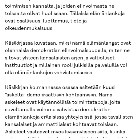
toimimisen kannalta, ja joiden elinvoimasta he
toisaalta olivat huolissaan. Tällaisia elämänlankoja
ovat osallisuus, luottamus, tieto ja
oikeudenmukaisuus.
Käsikirjassa kuvataan, miksi nämä elämänlangat ovat
olennaisia demokratian elinvoimaisuudelle, miten ne
sitovat yhteen kansalaisten arjen ja valtiolliset
instituutiot ja millainen rooli julkisilla palveluilla voi
olla elämänlankojen vahvistamisessa.
Käsikirjan kolmannessa osassa esitetään kuusi
”askelta” demokraattisiin kohtaamisiin. Nämä
askeleet ovat käytännöllisiä toimintatapoja, joita
soveltamalla voimme vahvistaa demokratian
elämänlankoja erilaisissa yhteyksissä, jossa tavallisten
kansalaiset ja ammattilaiset kohtaavat toisiaan.
Askeleet vastaavat myös kysymykseen siitä, kuinka