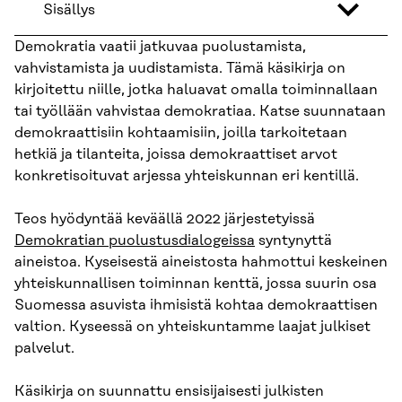
Sisällys
Demokratia vaatii jatkuvaa puolustamista,
vahvistamista ja uudistamista. Tämä käsikirja on
kirjoitettu niille, jotka haluavat omalla toiminnallaan
tai työllään vahvistaa demokratiaa. Katse suunnataan
demokraattisiin kohtaamisiin, joilla tarkoitetaan
hetkiä ja tilanteita, joissa demokraattiset arvot
konkretisoituvat arjessa yhteiskunnan eri kentillä.
Teos hyödyntää keväällä 2022 järjestetyissä
Demokratian puolustusdialogeissa
syntynyttä
aineistoa. Kyseisestä aineistosta hahmottui keskeinen
yhteiskunnallisen toiminnan kenttä, jossa suurin osa
Suomessa asuvista ihmisistä kohtaa demokraattisen
valtion. Kyseessä on yhteiskuntamme laajat julkiset
palvelut.
Käsikirja on suunnattu ensisijaisesti julkisten