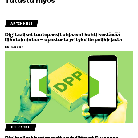
Tutustu myös
ARTIKKELI
Digitaaliset tuotepassit ohjaavat kohti kestävää
liiketoimintaa – opastusta yrityksille pelikirjasta
25.3.2025
JULKAISU