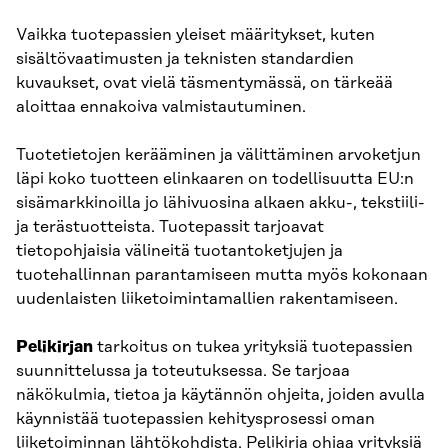
Vaikka tuotepassien yleiset määritykset, kuten
sisältövaatimusten ja teknisten standardien
kuvaukset, ovat vielä täsmentymässä, on tärkeää
aloittaa ennakoiva valmistautuminen.
Tuotetietojen kerääminen ja välittäminen arvoketjun
läpi koko tuotteen elinkaaren on todellisuutta EU:n
sisämarkkinoilla jo lähivuosina alkaen akku-, tekstiili-
ja terästuotteista. Tuotepassit tarjoavat
tietopohjaisia välineitä tuotantoketjujen ja
tuotehallinnan parantamiseen mutta myös kokonaan
uudenlaisten liiketoimintamallien rakentamiseen.
Pelikirjan
tarkoitus on tukea yrityksiä tuotepassien
suunnittelussa ja toteutuksessa. Se tarjoaa
näkökulmia, tietoa ja käytännön ohjeita, joiden avulla
käynnistää tuotepassien kehitysprosessi oman
liiketoiminnan lähtökohdista. Pelikirja ohjaa yrityksiä