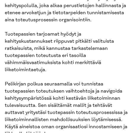
kehityspolulla, joka alkaa perustietojen hallinnasta ja
etenee arvoketjun ja tietotarpeiden tunnistamisesta
aina toteutusprosessin organisointiin.
Tuotepassien tarjoamat hyödyt ja
kehityskustannukset riippuvat pitkälti valituista
ratkaisuista, mikä kannustaa tarkastelemaan
tuotepassien toteutusta eri tasoilla
vähimmäisvaatimuksista kohti merkittäviä
liiketoimintaetuja.
Pelikirjan polkua seuraamalla voi tunnistaa
tuotepassien toteutuksen vaihtoehtoja ja navigoida
kehitysympäristössä kohti kestävän liiketoiminnan
tulevaisuutta. Sen sisältämät mallit ja tehtävät
auttavat yritystäsi tuotepassin toteutusprosessissa ja
liiketoiminnallisten mahdollisuuksien löytämisessä.
Käytä aineistoa oman organisaatiosi innostamiseen ja