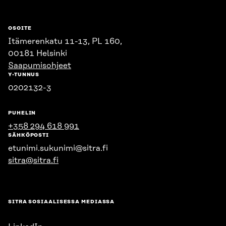
OSOITE
Itämerenkatu 11-13, PL 160,
00181 Helsinki
Saapumisohjeet
Y-TUNNUS
0202132-3
PUHELIN
+358 294 618 991
SÄHKÖPOSTI
etunimi.sukunimi@sitra.fi
sitra@sitra.fi
SITRA SOSIAALISESSA MEDIASSA