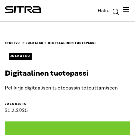
Siirry
Valik
Haku
suoraan
Sitra
sisältöön
↓
ETUSIVU
JULKAISU
DIGITAALINEN TUOTEPASSI
JULKAISU
Digitaalinen tuotepassi
Pelikirja digitaalisen tuotepassin toteuttamiseen
JULKAISTU
25.3.2025