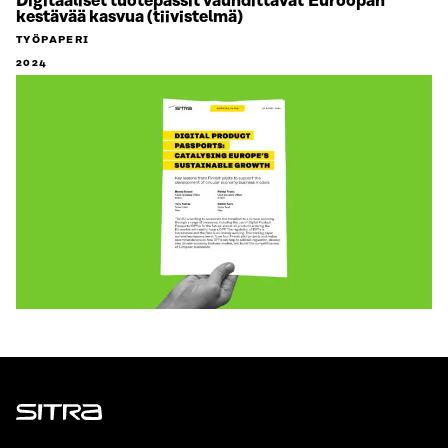
Digitaaliset tuotepassit vauhdittavat Euroopan
kestävää kasvua (tiivistelmä)
TYÖPAPERI
2024
Sitra