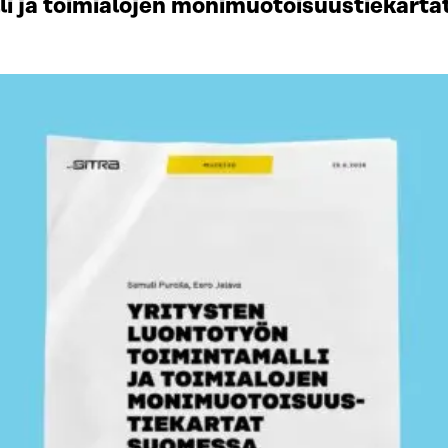
li ja toimialojen monimuotoisuustiekart