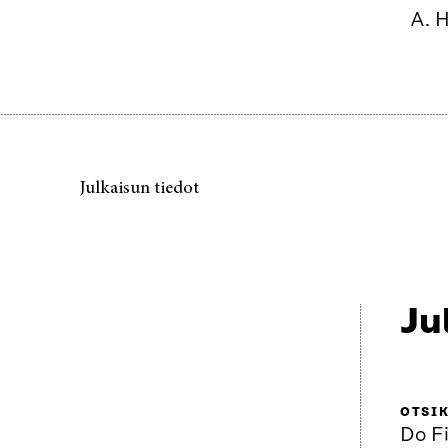
A. H
Julkaisun tiedot
Ju
OTSI
Do F