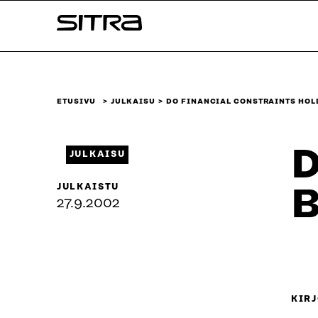
Siirry
Sitra
suoraan
sisältöön
↓
ETUSIVU
JULKAISU
DO FINANCIAL CONSTRAINTS HOL
D
JULKAISU
JULKAISTU
B
27.9.2002
KIRJ