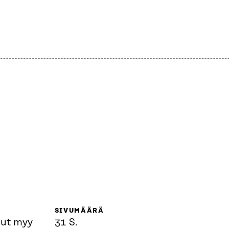
SIVUMÄÄRÄ
sut myy
31 S.