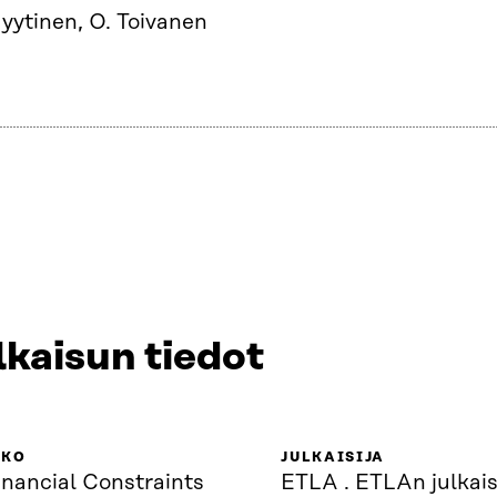
yytinen, O. Toivanen
lkaisun tiedot
KKO
JULKAISIJA
inancial Constraints
ETLA . ETLAn julkai