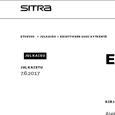
Siirry
Sitra
suoraan
sisältöön
↓
ETUSIVU
JULKAISU
EDISTYKSEN UUSI KYTKENTÄ
E
JULKAISU
JULKAISTU
7.6.2017
KIRJ
Ale