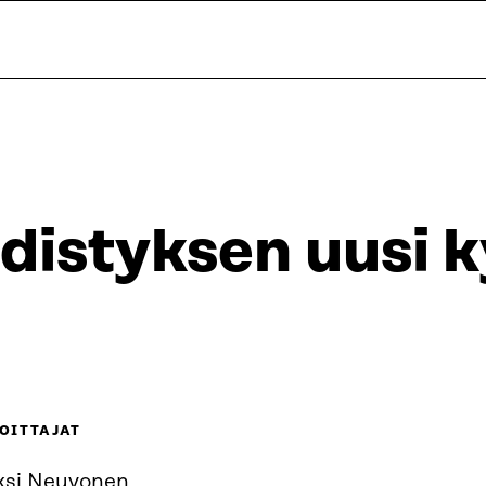
distyksen uusi 
OITTAJAT
ksi Neuvonen