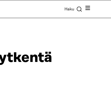
Valikko
Haku
kytkentä