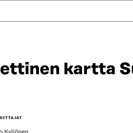
ettinen kartta 
OITTAJAT
o Kyllönen