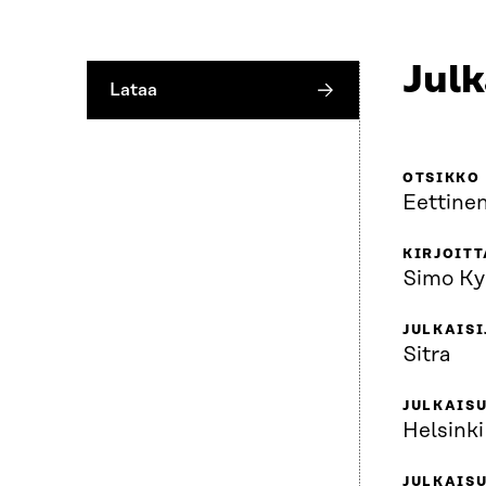
Julk
Lataa
OTSIKKO
Eettine
KIRJOITT
Simo Ky
JULKAISI
Sitra
JULKAIS
Helsinki
JULKAIS