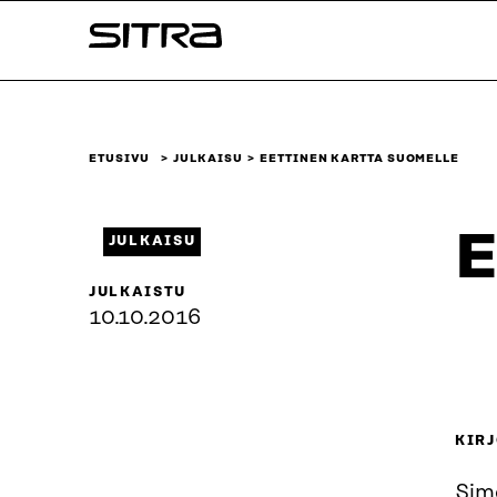
Siirry
Sitra
suoraan
sisältöön
↓
ETUSIVU
JULKAISU
EETTINEN KARTTA SUOMELLE
E
JULKAISU
JULKAISTU
10.10.2016
KIRJ
Sim