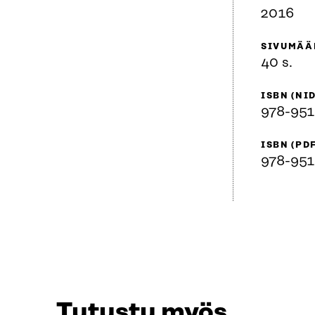
2016
SIVUMÄÄ
40 s.
ISBN (NID
978-951
ISBN (PD
978-951
Tutustu myös