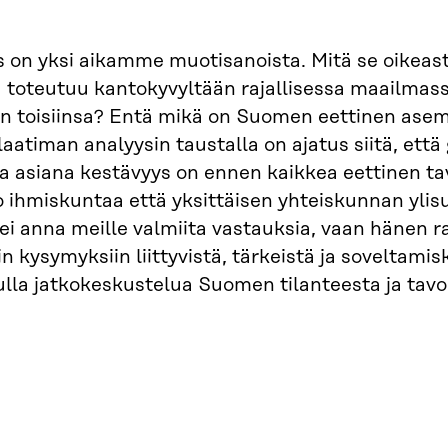
 on yksi aikamme muotisanoista. Mitä se oikeas
u toteutuu kantokyvyltään rajallisessa maailmass
n toisiinsa? Entä mikä on Suomen eettinen asem
laatiman analyysin taustalla on ajatus siitä, että 
 asiana kestävyys on ennen kaikkea eettinen tav
 ihmiskuntaa että yksittäisen yhteiskunnan ylis
ei anna meille valmiita vastauksia, vaan hänen r
n kysymyksiin liittyvistä, tärkeistä ja soveltamisk
ulla jatkokeskustelua Suomen tilanteesta ja tavoi