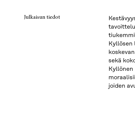
Julkaisun tiedot
Kestävyys
tavoittel
tiukemmi
Kyllösen 
koskevana
sekä koko
Kyllönen 
moraalisii
joiden av