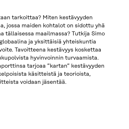
taan tarkoittaa? Miten kestävyyden
a, jossa maiden kohtalot on sidottu yhä
a tällaisessa maailmassa? Tutkija Simo
globaalina ja yksittäisiä yhteiskuntia
oite. Tavoitteena kestävyys koskettaa
ukupolvista hyvinvoinnin turvaamista.
aporttinsa tarjoaa ”kartan” kestävyyden
elpoisista käsitteistä ja teorioista,
tteista voidaan jäsentää.