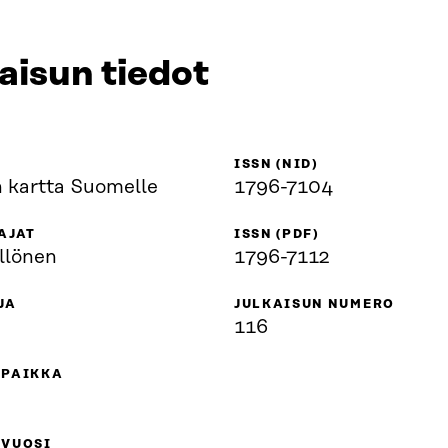
aisun tiedot
ISSN (NID)
n kartta Suomelle
1796-7104
AJAT
ISSN (PDF)
llönen
1796-7112
JA
JULKAISUN NUMERO
116
UPAIKKA
UVUOSI