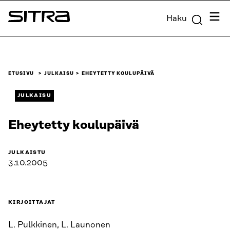
Siirry
Valik
Haku
suoraan
Sitra
sisältöön
↓
ETUSIVU
JULKAISU
EHEYTETTY KOULUPÄIVÄ
JULKAISU
Eheytetty koulupäivä
JULKAISTU
3.10.2005
KIRJOITTAJAT
L. Pulkkinen, L. Launonen