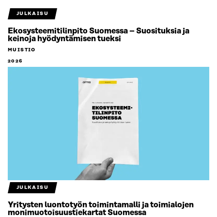
JULKAISU
Ekosysteemitilinpito Suomessa – Suosituksia ja
keinoja hyödyntämisen tueksi
MUISTIO
2026
JULKAISU
Yritysten luontotyön toimintamalli ja toimialojen
monimuotoisuustiekartat Suomessa