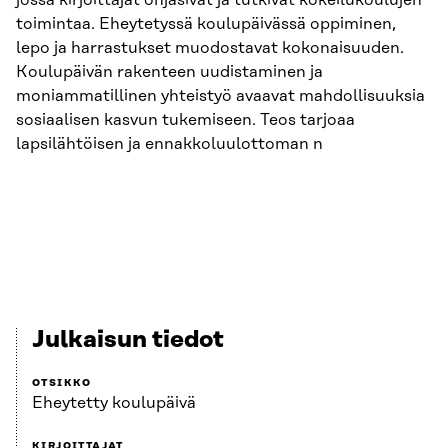
jossa kirjoittajat ohjasivat ja tutkivat kokeilukoulujen
toimintaa. Eheytetyssä koulupäivässä oppiminen,
lepo ja harrastukset muodostavat kokonaisuuden.
Koulupäivän rakenteen uudistaminen ja
moniammatillinen yhteistyö avaavat mahdollisuuksia
sosiaalisen kasvun tukemiseen. Teos tarjoaa
lapsilähtöisen ja ennakkoluulottoman n
Julkaisun tiedot
OTSIKKO
Eheytetty koulupäivä
KIRJOITTAJAT