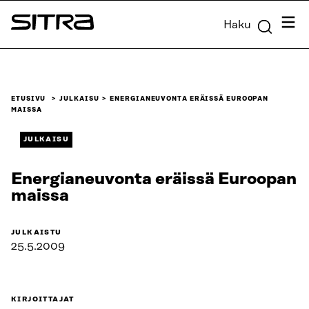
Siirry
Valik
Haku
suoraan
Sitra
sisältöön
↓
ETUSIVU
JULKAISU
ENERGIANEUVONTA ERÄISSÄ EUROOPAN
MAISSA
JULKAISU
Energianeuvonta eräissä Euroopan
maissa
JULKAISTU
25.5.2009
KIRJOITTAJAT