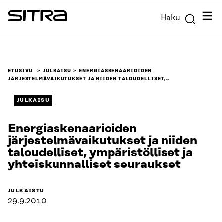
Siirry
Valik
Haku
suoraan
Sitra
sisältöön
↓
ETUSIVU
JULKAISU
ENERGIASKENAARIOIDEN
JÄRJESTELMÄVAIKUTUKSET JA NIIDEN TALOUDELLISET,…
JULKAISU
Energiaskenaarioiden
järjestelmävaikutukset ja niiden
taloudelliset, ympäristölliset ja
yhteiskunnalliset seuraukset
JULKAISTU
29.9.2010