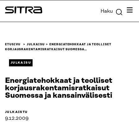
Siirry
Valik
Haku
suoraan
Sitra
sisältöön
↓
ETUSIVU
JULKAISU
ENERGIATEHOKKAAT JA TEOLLISET
KORJAUSRAKENTAMISRATKAISUT SUOMESSA…
JULKAISU
Energiatehokkaat ja teolliset
korjausrakentamisratkaisut
Suomessa ja kansainvälisesti
JULKAISTU
9.12.2009