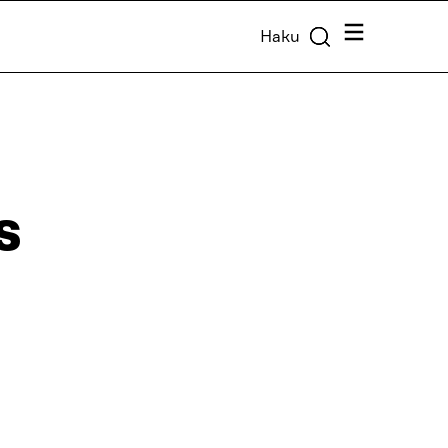
Valikko
Haku
s