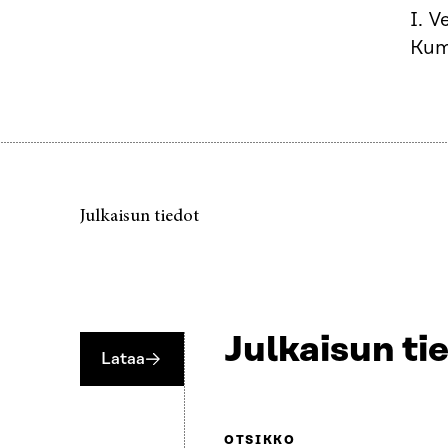
I. V
Kum
Julkaisun tiedot
Julkaisun ti
Lataa
OTSIKKO