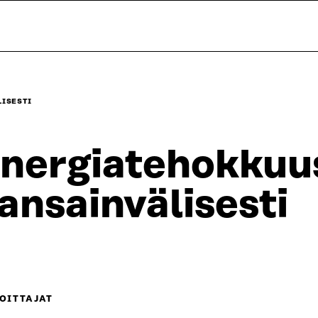
ISESTI
nergiatehokkuu
ansainvälisesti
OITTAJAT