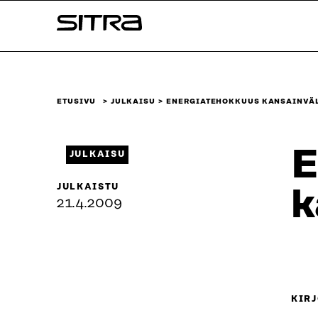
Siirry
Sitra
suoraan
sisältöön
↓
ETUSIVU
JULKAISU
ENERGIATEHOKKUUS KANSAINVÄL
E
JULKAISU
JULKAISTU
k
21.4.2009
KIRJ