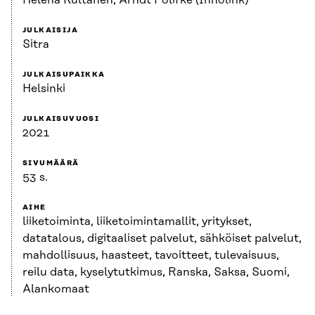
Helena Kultanen, Arndt Polifke (Innolink)
JULKAISIJA
Sitra
JULKAISUPAIKKA
Helsinki
JULKAISUVUOSI
2021
SIVUMÄÄRÄ
53 s.
AIHE
liiketoiminta, liiketoimintamallit, yritykset,
datatalous, digitaaliset palvelut, sähköiset palvelut,
mahdollisuus, haasteet, tavoitteet, tulevaisuus,
reilu data, kyselytutkimus, Ranska, Saksa, Suomi,
Alankomaat