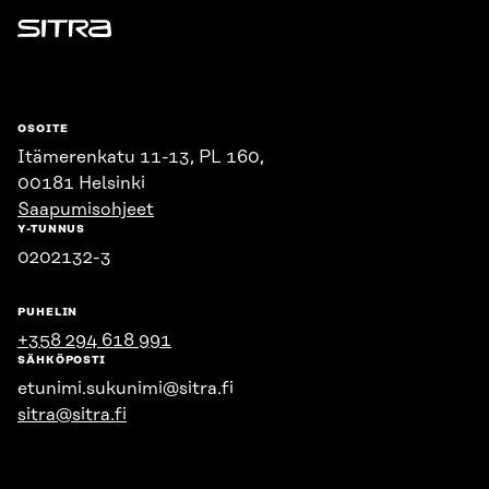
Sitra
OSOITE
Itämerenkatu 11-13, PL 160,
00181 Helsinki
Saapumisohjeet
Y-TUNNUS
0202132-3
PUHELIN
+358 294 618 991
SÄHKÖPOSTI
etunimi.sukunimi@sitra.fi
sitra@sitra.fi