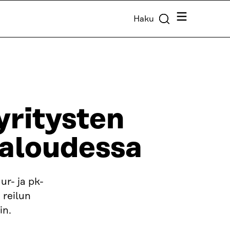
Valikko
Haku
yritysten
taloudessa
ur- ja pk-
 reilun
in.