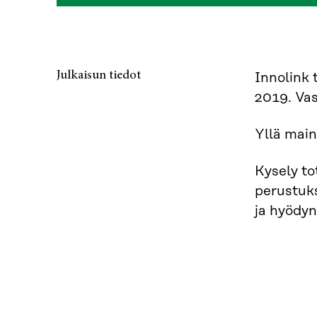
Julkaisun tiedot
Innolink
2019. Vas
Yllä main
Kysely to
perustuks
ja hyödy