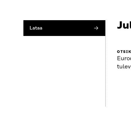
Ju
Lataa
OTSI
Euroo
tule