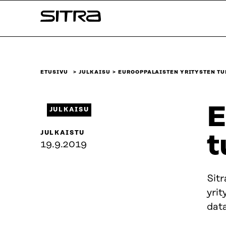
Siirry
Sitra
suoraan
sisältöön
↓
ETUSIVU
JULKAISU
EUROOPPALAISTEN YRITYSTEN TU
E
JULKAISU
JULKAISTU
t
19.9.2019
Sitr
yrit
data