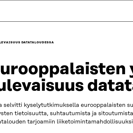
LEVAISUUS DATATALOUDESSA
urooppalaisten 
ulevaisuus data
a selvitti kyselytutkimuksella eurooppalaisten su
ysten tietoisuutta, suhtautumista ja sitoutumista
talouden tarjoamiin liiketoimintamahdollisuuksi