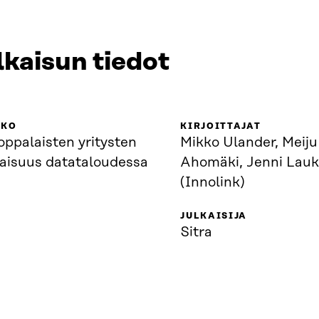
lkaisun tiedot
KKO
KIRJOITTAJAT
ppalaisten yritysten
Mikko Ulander, Meiju
vaisuus datataloudessa
Ahomäki, Jenni Lau
(Innolink)
JULKAISIJA
Sitra