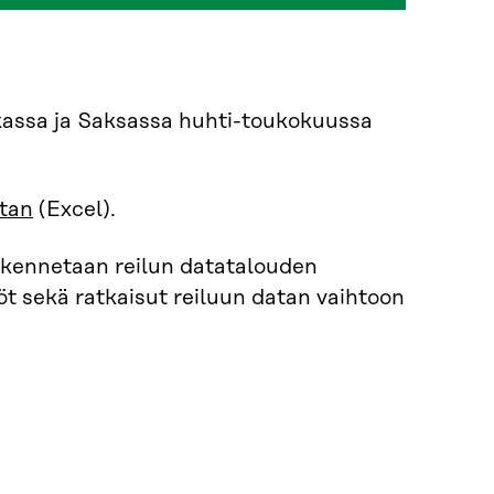
kassa ja Saksassa huhti-toukokuussa
tan
(Excel).
rakennetaan reilun datatalouden
nöt sekä ratkaisut reiluun datan vaihtoon