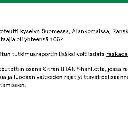
 toteutti kyselyn Suomessa, Alankomaissa, Rans
taajia oli yhteensä 1667.
itun tutkimusraportin lisäksi voit ladata
raakada
teutettiin osana Sitran IHAN®-hanketta, jossa 
ia ja luodaan valtioiden rajat ylittävät pelisään
ntämiseen.