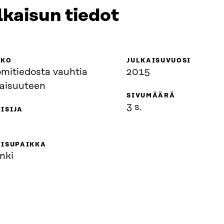
lkaisun tiedot
KKO
JULKAISUVUOSI
mitiedosta vauhtia
2015
vaisuuteen
SIVUMÄÄRÄ
3 s.
ISIJA
AISUPAIKKA
nki