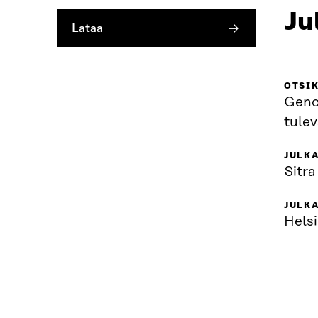
Ju
Lataa
OTSI
Geno
tule
JULKA
Sitra
JULK
Helsi