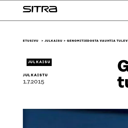
Siirry
Sitra
suoraan
sisältöön
↓
ETUSIVU
JULKAISU
GENOMITIEDOSTA VAUHTIA TULE
G
JULKAISU
JULKAISTU
t
1.7.2015