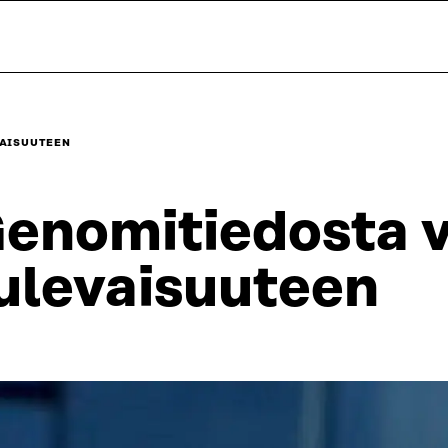
VAISUUTEEN
enomitiedosta v
ulevaisuuteen