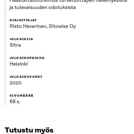
Haastattelututkimus turvetuottajien näkemyksistä
ja tulevaisuuden odotuksista
KIRJOITTAJAT
Risto Haverinen, Sitowise Oy
JULKAISIJA
Sitra
JULKAISUPAIKKA
Helsinki
JULKAISUVUOSI
2020
SIVUMÄÄRÄ
68 s.
Tutustu myös