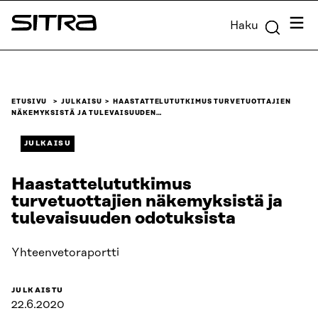
Siirry
Valik
Haku
suoraan
Sitra
sisältöön
↓
ETUSIVU
JULKAISU
HAASTATTELUTUTKIMUS TURVETUOTTAJIEN
NÄKEMYKSISTÄ JA TULEVAISUUDEN…
JULKAISU
Haastattelututkimus
turvetuottajien näkemyksistä ja
tulevaisuuden odotuksista
Yhteenvetoraportti
JULKAISTU
22.6.2020