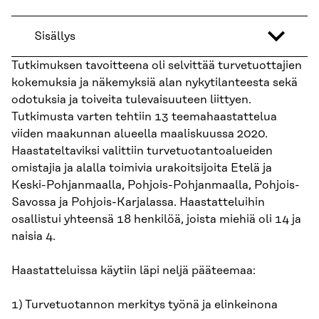
Sisällys
Tutkimuksen tavoitteena oli selvittää turvetuottajien
kokemuksia ja näkemyksiä alan nykytilanteesta sekä
odotuksia ja toiveita tulevaisuuteen liittyen.
Tutkimusta varten tehtiin 13 teemahaastattelua
viiden maakunnan alueella maaliskuussa 2020.
Haastateltaviksi valittiin turvetuotantoalueiden
omistajia ja alalla toimivia urakoitsijoita Etelä ja
Keski-Pohjanmaalla, Pohjois-Pohjanmaalla, Pohjois-
Savossa ja Pohjois-Karjalassa. Haastatteluihin
osallistui yhteensä 18 henkilöä, joista miehiä oli 14 ja
naisia 4.
Haastatteluissa käytiin läpi neljä pääteemaa:
1) Turvetuotannon merkitys työnä ja elinkeinona