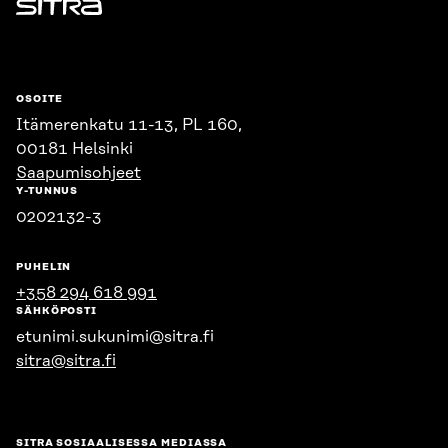
Sitra
OSOITE
Itämerenkatu 11-13, PL 160,
00181 Helsinki
Saapumisohjeet
Y-TUNNUS
0202132-3
PUHELIN
+358 294 618 991
SÄHKÖPOSTI
etunimi.sukunimi@sitra.fi
sitra@sitra.fi
SITRA SOSIAALISESSA MEDIASSA