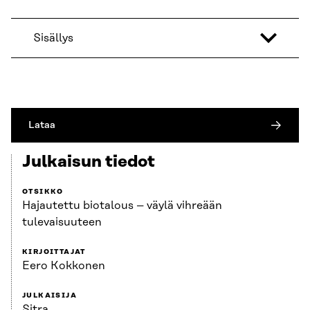
Sisällys
Lataa
Julkaisun tiedot
OTSIKKO
Hajautettu biotalous – väylä vihreään
tulevaisuuteen
KIRJOITTAJAT
Eero Kokkonen
JULKAISIJA
Sitra