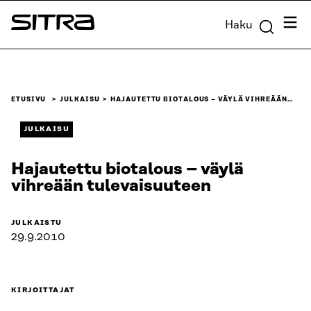
Siirry
Valik
Haku
suoraan
Sitra
sisältöön
↓
ETUSIVU
JULKAISU
HAJAUTETTU BIOTALOUS – VÄYLÄ VIHREÄÄN…
JULKAISU
Hajautettu biotalous – väylä
vihreään tulevaisuuteen
JULKAISTU
29.9.2010
KIRJOITTAJAT