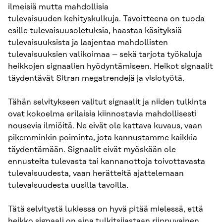
ilmeisiä mutta mahdollisia
tulevaisuuden kehityskulkuja. Tavoitteena on tuoda
esille tulevaisuusoletuksia, haastaa käsityksiä
tulevaisuuksista ja laajentaa mahdollisten
tulevaisuuksien valikoimaa – sekä tarjota työkaluja
heikkojen signaalien hyödyntämiseen. Heikot signaalit
täydentävät Sitran megatrendejä ja visiotyötä.
Tähän selvitykseen valitut signaalit ja niiden tulkinta
ovat kokoelma erilaisia kiinnostavia mahdollisesti
nousevia ilmiöitä. Ne eivät ole kattava kuvaus, vaan
pikemminkin poiminta, jota kannustamme kaikkia
täydentämään. Signaalit eivät myöskään ole
ennusteita tulevasta tai kannanottoja toivottavasta
tulevaisuudesta, vaan herätteitä ajattelemaan
tulevaisuudesta uusilla tavoilla.
Tätä selvitystä lukiessa on hyvä pitää mielessä, että
heikko signaali on aina tulkitsijastaan riippuvainen.