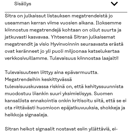
Sisällys
Sitra on julkaissut listauksen megatrendeistä jo
useamman kerran viime vuosien aikana. Iloksemme
kiinnostus megatrendejä kohtaan on ollut suurta ja
jatkuvasti kasvavaa. Yhteensä Sitran julkaisemat
megatrendit ja visio Hyvinvoinnin seuraavasta erästä
ovat keränneet jo yli puoli miljoonaa katselukertaa
verkkosivuillamme. Tulevaisuus kiinnostaa laajalti!
Tulevaisuuteen liittyy aina epävarmuutta.
Megatrendeihin keskittyvässä
tulevaisuuskuvassa riskinä on, että kehityssuunnista
muodostuu liiankin suuri yksimielisyys. Suomen
kansallista ennakointia onkin kritisoitu siitä, että se ei
ota riittävästi huomioon epäjatkuvuuksia, shokkeja ja
heikkoja signaaleja.
Sitran heikot signaalit nostavat esiin yllättäviä, ei-