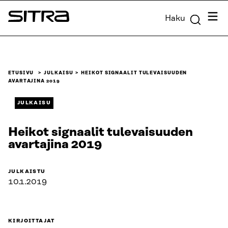
Siirry
Valik
Haku
suoraan
Sitra
sisältöön
↓
ETUSIVU
JULKAISU
HEIKOT SIGNAALIT TULEVAISUUDEN
AVARTAJINA 2019
JULKAISU
Heikot signaalit tulevaisuuden
avartajina 2019
JULKAISTU
10.1.2019
KIRJOITTAJAT