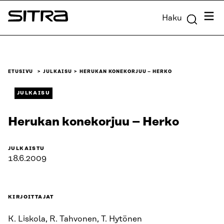
Siirry
Valik
Haku
suoraan
Sitra
sisältöön
↓
ETUSIVU
JULKAISU
HERUKAN KONEKORJUU – HERKO
JULKAISU
Herukan konekorjuu – Herko
JULKAISTU
18.6.2009
KIRJOITTAJAT
K. Liskola, R. Tahvonen, T. Hytönen