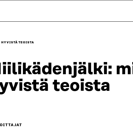
Ä HYVISTÄ TEOISTA
iilikädenjälki: m
yvistä teoista
OITTAJAT