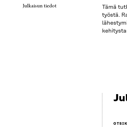
Julkaisun tiedot
Tämä tutk
työstä. Ra
lähestymi
kehitystar
Ju
OTSI