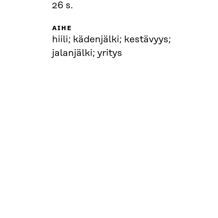
26 s.
AIHE
hiili; kädenjälki; kestävyys;
jalanjälki; yritys