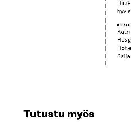
Hiili
hyvis
KIRJO
Katr
Husg
Hohe
Saij
Tutustu myös