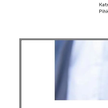
Kat
Pihk