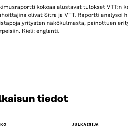
imusraportti kokoaa alustavat tulokset VTT:n ke
hoittajina olivat Sitra ja VTT. Raportti analysoi 
stapoja yritysten näkökulmasta, painottuen erity
peisiin. Kieli: englanti.
lkaisun tiedot
KKO
JULKAISIJA