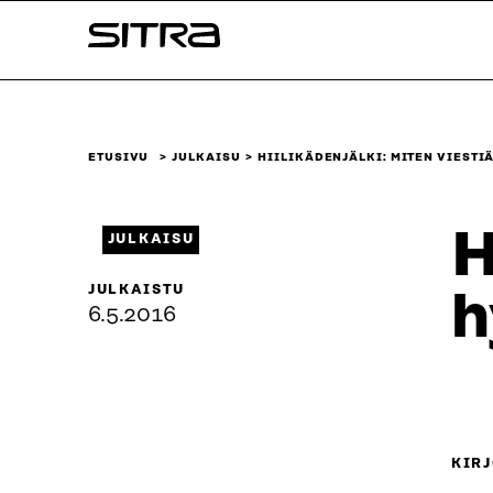
Siirry
Sitra
suoraan
sisältöön
↓
ETUSIVU
JULKAISU
HIILIKÄDENJÄLKI: MITEN VIESTI
H
JULKAISU
JULKAISTU
h
6.5.2016
KIRJ