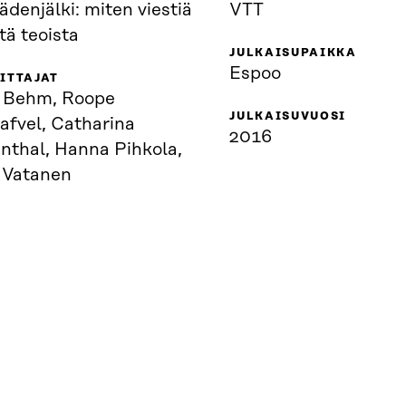
kädenjälki: miten viestiä
VTT
tä teoista
JULKAISUPAIKKA
Espoo
ITTAJAT
i Behm, Roope
JULKAISUVUOSI
afvel, Catharina
2016
nthal, Hanna Pihkola,
a Vatanen