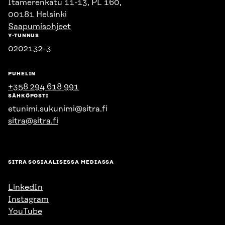
Itämerenkatu 11-13, PL 160,
00181 Helsinki
Saapumisohjeet
Y-TUNNUS
0202132-3
PUHELIN
+358 294 618 991
SÄHKÖPOSTI
etunimi.sukunimi@sitra.fi
sitra@sitra.fi
SITRA SOSIAALISESSA MEDIASSA
LinkedIn
Instagram
YouTube