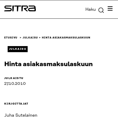
Siirry
Valik
Haku
suoraan
Sitra
sisältöön
↓
ETUSIVU
JULKAISU
HINTA ASIAKASMAKSULASKUUN
JULKAISU
Hinta asiakasmaksulaskuun
JULKAISTU
27.10.2010
KIRJOITTAJAT
Juha Sutelainen