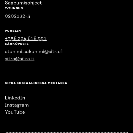
Saapumisohjeet
Y-TUNNUS
0202132-3
PUHELIN
+358 294 618 991
SÄHKÖPOSTI
etunimi.sukunimi@sitra.fi
sitra@sitra.fi
SITRA SOSIAALISESSA MEDIASSA
LinkedIn
Instagram
YouTube