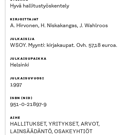
Hyvä hallitustyöskentely
KIRJOITTAJAT
A. Hirvonen, H. Niskakangas, J. Wahlroos
JULKAISIJA
WSOY. Myynti: kirjakaupat. Ovh. 57,18 euroa.
JULKAISUPAIKKA
Helsinki
JULKAISUVUOSI
1997
ISBN (NID)
951-0-21897-9
AIHE
HALLITUKSET, YRITYKSET, ARVOT,
LAINSÄÄDÄNTÖ, OSAKEYHTIÖT