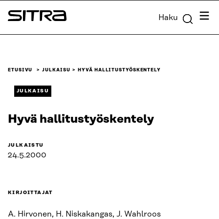
Siirry
Valik
Haku
suoraan
Sitra
sisältöön
↓
ETUSIVU
JULKAISU
HYVÄ HALLITUSTYÖSKENTELY
JULKAISU
Hyvä hallitustyöskentely
JULKAISTU
24.5.2000
KIRJOITTAJAT
A. Hirvonen, H. Niskakangas, J. Wahlroos