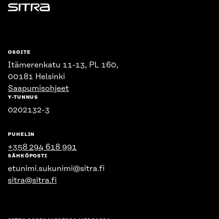
Sitra
OSOITE
Itämerenkatu 11-13, PL 160,
00181 Helsinki
Saapumisohjeet
Y-TUNNUS
0202132-3
PUHELIN
+358 294 618 991
SÄHKÖPOSTI
etunimi.sukunimi@sitra.fi
sitra@sitra.fi