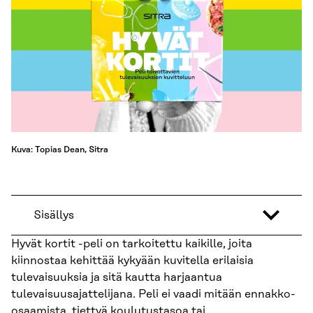
Kuva: Topias Dean, Sitra
Sisällys
Hyvät kortit -peli on tarkoitettu kaikille, joita
kiinnostaa kehittää kykyään kuvitella erilaisia
tulevaisuuksia ja sitä kautta harjaantua
tulevaisuusajattelijana. Peli ei vaadi mitään ennakko-
osaamista, tiettyä koulutustasoa tai