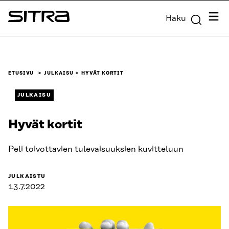
Siirry
Valik
Haku
suoraan
Sitra
sisältöön
↓
ETUSIVU
JULKAISU
HYVÄT KORTIT
JULKAISU
Hyvät kortit
Peli toivottavien tulevaisuuksien kuvitteluun
JULKAISTU
13.7.2022