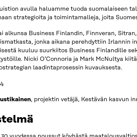
istion avulla haluamme tuoda suomalaiseen ta
aan strategioita ja toimintamalleja, joita Suome
ai alkunsa Business Finlandin, Finnveran, Sitra
smatkasta, jonka aikana perehdyttiin Irlannin i
isestä kuuluu suurkiitos Business Finlandille s
ystöille. Nicki O’Connoria ja Mark McNultya kiitä
ostrategian laadintaprosessin kuvauksesta.
24
ustikainen
, projektin vetäjä, Kestävän kasvun in
istelmä
n 30 vuodessa noussut köyhästä maatalousvaltios