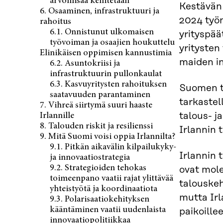
arvonlisää kehitetään
Kestävän 
6. Osaaminen, infrastruktuuri ja
2024 työn
rahoitus
6.1. Onnistunut ulkomaisen
yrityspää
työvoiman ja osaajien houkuttelu
yritysten
Elinikäisen oppimisen kannustimia
maiden in
6.2. Asuntokriisi ja
infrastruktuurin pullonkaulat
6.3. Kasvuyritysten rahoituksen
Suomen ta
saatavuuden parantaminen
tarkastel
7. Vihreä siirtymä suuri haaste
talous- j
Irlannille
8. Talouden riskit ja resilienssi
Irlannin 
9. Mitä Suomi voisi oppia Irlannilta?
9.1. Pitkän aikavälin kilpailukyky-
Irlannin 
ja innovaatiostrategia
9.2. Strategioiden tehokas
ovat mole
toimeenpano vaatii rajat ylittävää
talouskeh
yhteistyötä ja koordinaatiota
mutta Irl
9.3. Polarisaatiokehityksen
kääntäminen vaatii uudenlaista
paikoille
innovaatiopolitiikkaa