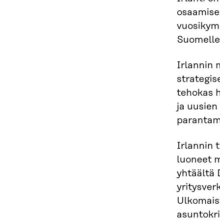
osaamisen
vuosikymm
Suomelle 
Irlannin 
strategis
tehokas h
ja uusien
parantam
Irlannin 
luoneet m
yhtäältä 
yritysverk
Ulkomaist
asuntokri