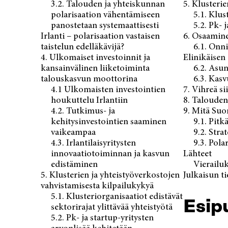
3.2. Talouden ja yhteiskunnan
5. Klusteri
polarisaation vähentämiseen
5.1. Klus
panostetaan systemaattisesti
5.2. Pk- 
Irlanti – polarisaation vastaisen
6. Osaamine
taistelun edelläkävijä?
6.1. Onn
4. Ulkomaiset investoinnit ja
Elinikäise
kansainvälinen liiketoiminta
6.2. Asun
talouskasvun moottorina
6.3. Kas
4.1 Ulkomaisten investointien
7. Vihreä si
houkuttelu Irlantiin
8. Talouden 
4.2. Tutkimus- ja
9. Mitä Suo
kehitysinvestointien saaminen
9.1. Pitk
vaikeampaa
9.2. Stra
4.3. Irlantilaisyritysten
9.3. Pola
innovaatiotoiminnan ja kasvun
Lähteet
edistäminen
Vierailu
5. Klusterien ja yhteistyöverkostojen
Julkaisun t
vahvistamisesta kilpailukykyä
5.1. Klusteriorganisaatiot edistävät
Esip
sektorirajat ylittävää yhteistyötä
5.2. Pk- ja startup-yritysten