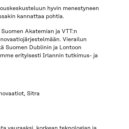
louskeskusteluun hyvin menestyneen
ssakin kannattaa pohtia.
n, Suomen Akatemian ja VTT:n
nnovaatiojärjestelmään. Vierailun
ekä Suomen Dublinin ja Lontoon
mme erityisesti Irlannin tutkimus- ja
novaatiot, Sitra
ta vauraaksi, korkean teknologian ja