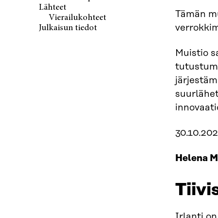
Lähteet
Tämän mu
Vierailukohteet
verrokkim
Julkaisun tiedot
Muistio s
tutustumi
järjestäm
suurlähet
innovaati
30.10.20
Helena M
Tiiv
Irlanti o