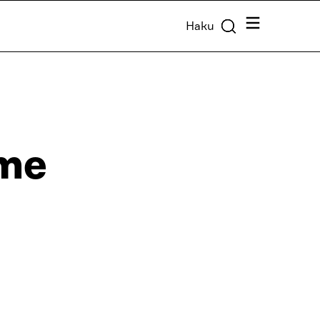
Valikko
Haku
hme