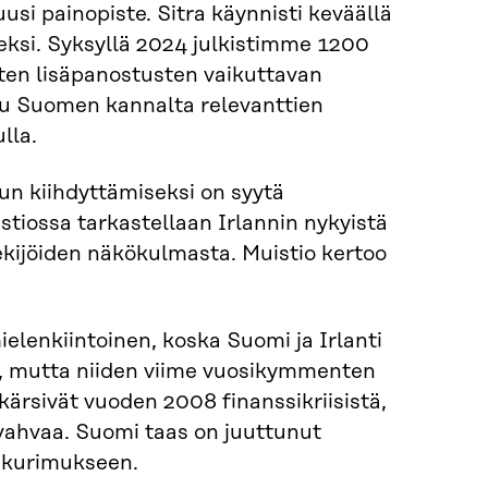
si painopiste. Sitra käynnisti keväällä
eksi. Syksyllä 2024 julkistimme 1200
sten lisäpanostusten vaikuttavan
kuu Suomen kannalta relevanttien
lla.
un kiihdyttämiseksi on syytä
tiossa tarkastellaan Irlannin nykyistä
ekijöiden näkökulmasta. Muistio kertoo
lenkiintoinen, koska Suomi ja Irlanti
ia, mutta niiden viime vuosikymmenten
kärsivät vuoden 2008 finanssikriisistä,
 vahvaa. Suomi taas on juuttunut
n kurimukseen.