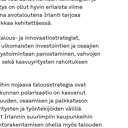
s on ollut hyvin erilaista viime
a avotaloutena Irlanti tarjoaa
ikkaa kehitettäessä.
alous- ja innovaatiostrategiat,
, ulkomaisten investointien ja osaajien
itystoimintaan panostaminen, vahvojen
n sekä kasvuyritysten rahoituksen
ihin nojaava talousstrategia ovat
skunnan polarisaatio on kasvanut
avuuden, osaamisen ja palkkatason
tysten ja työntekijöiden välillä.
t Irlannin suurimpiin kaupunkeihin
 Asuntorakentamisen ohella myös talouden