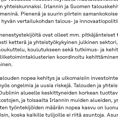
 yhteiskunnaksi. Irlannin ja Suomen talouskehity
eninä. Pienenä ja suurin piirtein samankokoisen
hyvän vertailukohdan talous- ja innovaatiopoliti
menestystekijöitä ovat olleet mm. pitkäjänteiset t
esti ketterä ja yhteistyökykyinen julkinen sektori
oukuttelu, koulutukseen sekä tutkimus- ja keh
 liiketoimintaklusterien koordinoitu kehittämine
inen.
talouden nopea kehitys ja ulkomaisiin investointe
yös ongelmia ja uusia riskejä. Talouden ja yhtei
Dublinin alueelle keskittyneiden korkean tuott
ostojen, ja toisaalta Irlannin muiden alueiden, yri
en työntekijöiden määrän nopea kasvu on luonu
isin, koska kaikille tulijoille ei riitä asuntoja.