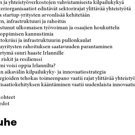
en ja yhteistyöverkostojen vahvistamisesta kilpailukykyä
teriorganisaatiot edistävät sektorirajat ylittävää yhteistyötä
ja startup-yritysten arvonlisää kehitetään
n, infrastruktuuri ja rahoitus
istunut ulkomaisen työvoiman ja osaajien houkuttelu
n oppimisen kannustimia
tokriisi ja infrastruktuurin pullonkaulat
vuyritysten rahoituksen saatavuuden parantaminen
irtymä suuri haaste Irlannille
riskit ja resilienssi
mi voisi oppia Irlannilta?
än aikavälin kilpailukyky- ja innovaatiostrategia
tegioiden tehokas toimeenpano vaatii rajat ylittävää yhteisty
risaatiokehityksen kääntäminen vaatii uudenlaista innovaati
kohteet
iedot
uhe