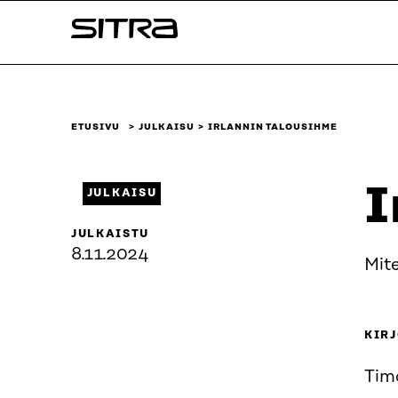
Siirry
Sitra
suoraan
sisältöön
↓
ETUSIVU
JULKAISU
IRLANNIN TALOUSIHME
I
JULKAISU
JULKAISTU
8.11.2024
Mite
KIRJ
Tim