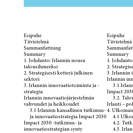
Esipuhe
Esipuhe
Tiivistelmä
Tiivistelmä
Sammanfattning
Sammanfat
Summary
Summary
1. Johdanto: Irlannin nousu
1. Johdanto
talousihmeeksi
2. Strategis
2. Strategisesti ketterä julkinen
3. Irlannin 
sektori
Irlannin in
3. Irlannin innovaatiotoiminta ja -
3.1 Irlan
strategia
Impact 2030
Irlannin innovaatiojärjestelmän
3.2. Tal
vahvuudet ja heikkoudet
Irlanti – po
3.1 Irlannin kansallinen tutkimus-
4. Ulkomais
ja innovaatiostrategia Impact 2030
4.1 Ulko
Impact 2030 -tutkimus- ja
4.2. Tut
innovaatiostrategian synty
4.3. Irla