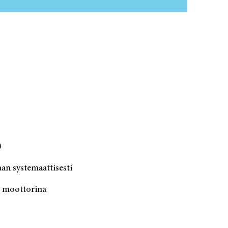
0
an systemaattisesti
n moottorina