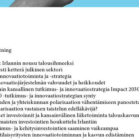
tning
: Irlannin nousu talousihmeeksi
esti ketterä julkinen sektori
innovaatiotoiminta ja -strategia
novaatiojärjestelmän vahvuudet ja heikkoudet
nin kansallinen tutkimus- ja innovaatiostrategia Impact 203
 -tutkimus- ja innovaatiostrategian synty
ouden ja yhteiskunnan polarisaation vähentämiseen panosteta
larisaation vastaisen taistelun edelläkävijä?
et investoinnit ja kansainvälinen liiketoiminta talouskasvu
maisten investointien houkuttelu Irlantiin
kimus- ja kehitysinvestointien saaminen vaikeampaa
ntilaisyritysten innovaatiotoiminnan ja kasvun edistäminen