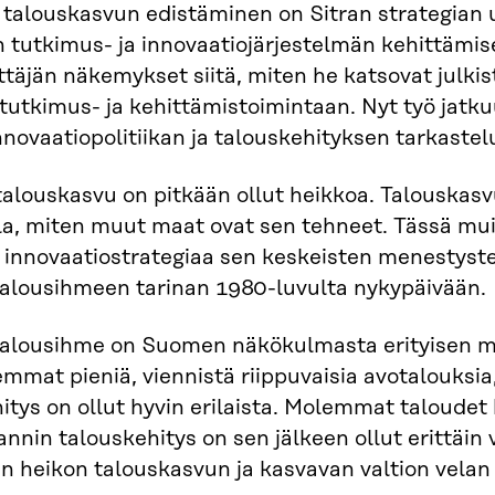
talouskasvun edistäminen on Sitran strategian uu
 tutkimus- ja innovaatiojärjestelmän kehittämis
ttäjän näkemykset siitä, miten he katsovat julki
 tutkimus- ja kehittämistoimintaan. Nyt työ jat
novaatiopolitiikan ja talouskehityksen tarkastelu
louskasvu on pitkään ollut heikkoa. Talouskasv
la, miten muut maat ovat sen tehneet. Tässä muis
a innovaatiostrategiaa sen keskeisten menestyst
talousihmeen tarinan 1980-luvulta nykypäivään.
talousihme on Suomen näkökulmasta erityisen mie
mmat pieniä, viennistä riippuvaisia avotalouks
itys on ollut hyvin erilaista. Molemmat taloudet 
annin talouskehitys on sen jälkeen ollut erittäin
en heikon talouskasvun ja kasvavan valtion vela