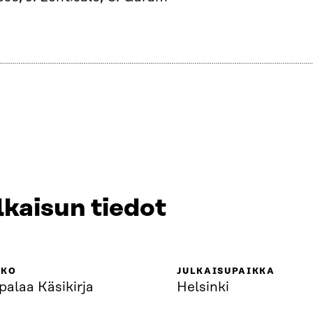
lkaisun tiedot
KKO
JULKAISUPAIKKA
palaa Käsikirja
Helsinki