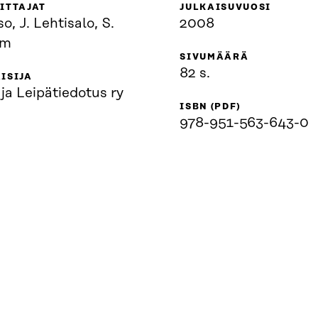
ITTAJAT
JULKAISUVUOSI
so, J. Lehtisalo, S.
2008
am
SIVUMÄÄRÄ
82 s.
ISIJA
 ja Leipätiedotus ry
ISBN (PDF)
978-951-563-643-0