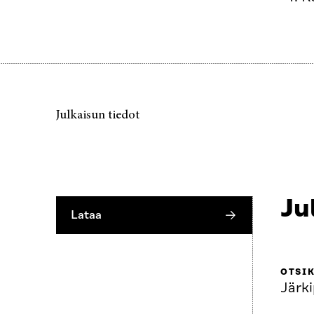
Julkaisun tiedot
Ju
Lataa
OTSI
Järki