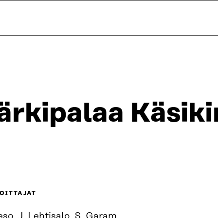
ärkipalaa Käsiki
OITTAJAT
eso, J. Lehtisalo, S. Garam