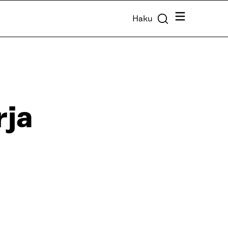
Valikko
Haku
rja