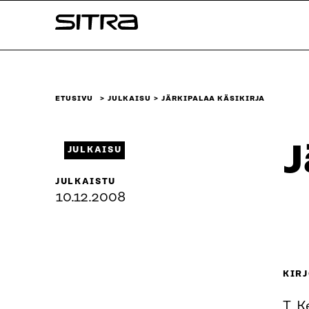
Siirry
Sitra
suoraan
sisältöön
↓
ETUSIVU
JULKAISU
JÄRKIPALAA KÄSIKIRJA
J
JULKAISU
JULKAISTU
10.12.2008
KIRJ
T. K