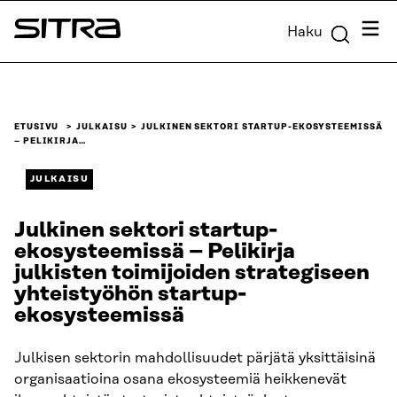
Siirry
Valik
Haku
suoraan
Sitra
sisältöön
↓
ETUSIVU
JULKAISU
JULKINEN SEKTORI STARTUP-EKOSYSTEEMISSÄ
– PELIKIRJA…
JULKAISU
Julkinen sektori startup-
ekosysteemissä – Pelikirja
julkisten toimijoiden strategiseen
yhteistyöhön startup-
ekosysteemissä
Julkisen sektorin mahdollisuudet pärjätä yksittäisinä
organisaatioina osana ekosysteemiä heikkenevät