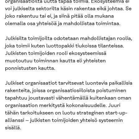
organisaatioilta uutta tapaa toimia. Ekosysteemiä ei
voi julkiselta sektorilta käsin rakentaa eikä johtaa. Se
joko rakentuu tai ei, ja siinä pitää olla mukana
olemalla osa yhteisöä ja mahdollistaa toimintaa.
Julkisilta toimijoilta odotetaan mahdollistajan roolia,
joka toimii kuten luottopakki tiukoissa tilanteissa.
Julkisten toimijoiden rooli ekosysteemissä
muotoutuu toiminnan kautta eli yhteisten
ponnistusten kautta.
Julkiset organisaatiot tarvitsevat luontevia paikallisia
rakenteita, joissa organisaatiosiiloista poistuminen
tapahtuu joustavasti vähentämällä kuitenkaan oman
organisaation merkitystä kokonaisuudelle. Juuri
tähän tarkoitukseen on luotu strateginen start-up-
allianssi – julkisten toimijoiden yhteisö systeemin
sisällä.