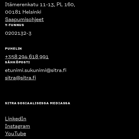
Itämerenkatu 11-13, PL 160,
00181 Helsinki
Saapumisohjeet
Y-TUNNUS
0202132-3
PUHELIN
+358 294 618 991
SÄHKÖPOSTI
etunimi.sukunimi@sitra.fi
sitra@sitra.fi
SITRA SOSIAALISESSA MEDIASSA
LinkedIn
Instagram
YouTube