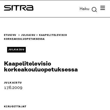
Siirry
Valik
Haku
suoraan
Sitra
sisältöön
↓
ETUSIVU
JULKAISU
KAAPELITELEVISIO
KORKEAKOULUOPETUKSESSA
JULKAISU
Kaapelitelevisio
korkeakouluopetuksessa
JULKAISTU
17.6.2009
KIRJOITTAJAT