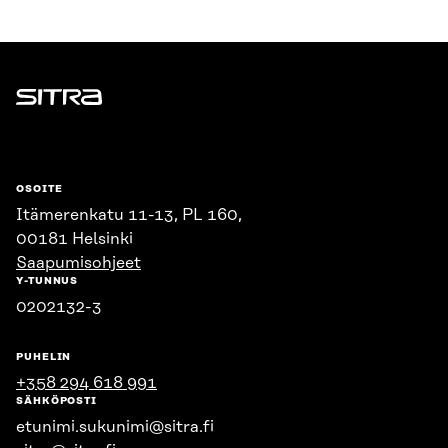
Sitra
OSOITE
Itämerenkatu 11-13, PL 160,
00181 Helsinki
Saapumisohjeet
Y-TUNNUS
0202132-3
PUHELIN
+358 294 618 991
SÄHKÖPOSTI
etunimi.sukunimi@sitra.fi