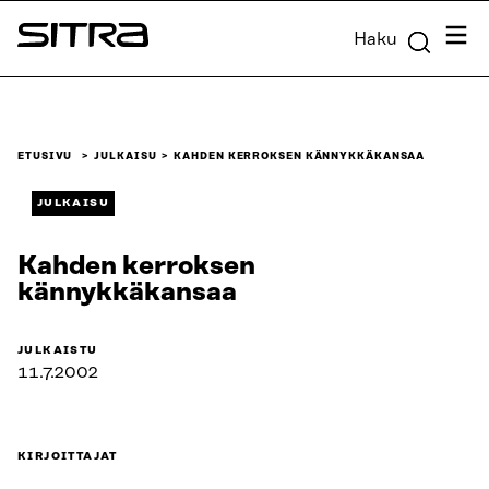
Siirry
Valik
Haku
suoraan
Sitra
sisältöön
↓
ETUSIVU
JULKAISU
KAHDEN KERROKSEN KÄNNYKKÄKANSAA
JULKAISU
Kahden kerroksen
kännykkäkansaa
JULKAISTU
11.7.2002
KIRJOITTAJAT