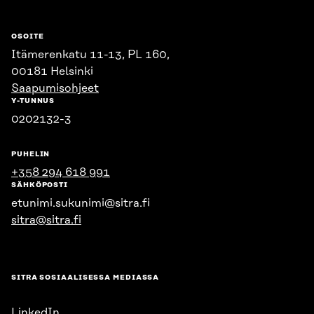
OSOITE
Itämerenkatu 11-13, PL 160,
00181 Helsinki
Saapumisohjeet
Y-TUNNUS
0202132-3
PUHELIN
+358 294 618 991
SÄHKÖPOSTI
etunimi.sukunimi@sitra.fi
sitra@sitra.fi
SITRA SOSIAALISESSA MEDIASSA
LinkedIn