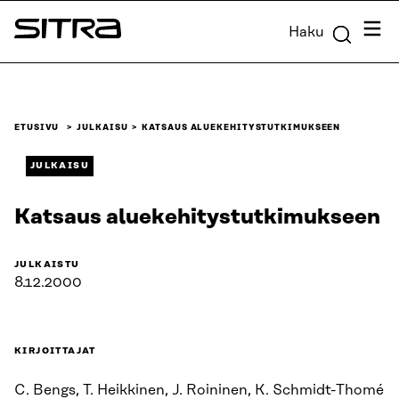
Siirry
Valik
Haku
suoraan
Sitra
sisältöön
↓
ETUSIVU
JULKAISU
KATSAUS ALUEKEHITYSTUTKIMUKSEEN
JULKAISU
Katsaus aluekehitystutkimukseen
JULKAISTU
8.12.2000
KIRJOITTAJAT
C. Bengs, T. Heikkinen, J. Roininen, K. Schmidt-Thomé