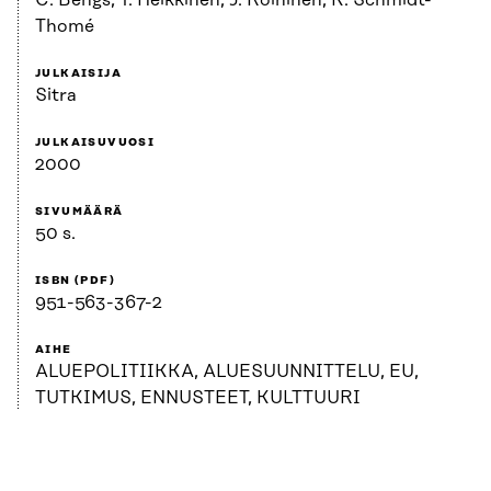
C. Bengs, T. Heikkinen, J. Roininen, K. Schmidt-
Thomé
JULKAISIJA
Sitra
JULKAISUVUOSI
2000
SIVUMÄÄRÄ
50 s.
ISBN (PDF)
951-563-367-2
AIHE
ALUEPOLITIIKKA, ALUESUUNNITTELU, EU,
TUTKIMUS, ENNUSTEET, KULTTUURI