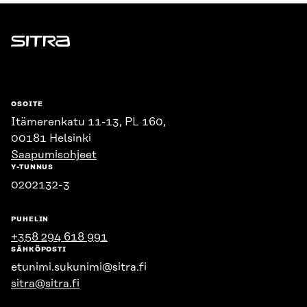
Sitra
OSOITE
Itämerenkatu 11-13, PL 160,
00181 Helsinki
Saapumisohjeet
Y-TUNNUS
0202132-3
PUHELIN
+358 294 618 991
SÄHKÖPOSTI
etunimi.sukunimi@sitra.fi
sitra@sitra.fi