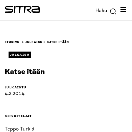
Siirry
Valik
Haku
suoraan
Sitra
sisältöön
↓
ETUSIVU
JULKAISU
KATSE ITÄÄN
JULKAISU
Katse itään
JULKAISTU
4.2.2014
KIRJOITTAJAT
Teppo Turkki