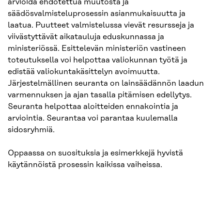
arvioida ehdotettua muutosta ja
säädösvalmisteluprosessin asianmukaisuutta ja
laatua. Puutteet valmistelussa vievät resursseja ja
viivästyttävät aikatauluja eduskunnassa ja
ministeriössä. Esittelevän ministeriön vastineen
toteutuksella voi helpottaa valiokunnan työtä ja
edistää valiokuntakäsittelyn avoimuutta.
Järjestelmällinen seuranta on lainsäädännön laadun
varmennuksen ja ajan tasalla pitämisen edellytys.
Seuranta helpottaa aloitteiden ennakointia ja
arviointia. Seurantaa voi parantaa kuulemalla
sidosryhmiä.
Oppaassa on suosituksia ja esimerkkejä hyvistä
käytännöistä prosessin kaikissa vaiheissa.