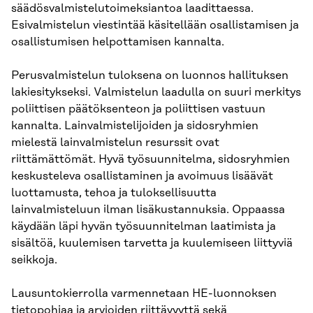
säädösvalmistelutoimeksiantoa laadittaessa.
Esivalmistelun viestintää käsitellään osallistamisen ja
osallistumisen helpottamisen kannalta.
Perusvalmistelun tuloksena on luonnos hallituksen
lakiesitykseksi. Valmistelun laadulla on suuri merkitys
poliittisen päätöksenteon ja poliittisen vastuun
kannalta. Lainvalmistelijoiden ja sidosryhmien
mielestä lainvalmistelun resurssit ovat
riittämättömät. Hyvä työsuunnitelma, sidosryhmien
keskusteleva osallistaminen ja avoimuus lisäävät
luottamusta, tehoa ja tuloksellisuutta
lainvalmisteluun ilman lisäkustannuksia. Oppaassa
käydään läpi hyvän työsuunnitelman laatimista ja
sisältöä, kuulemisen tarvetta ja kuulemiseen liittyviä
seikkoja.
Lausuntokierrolla varmennetaan HE-luonnoksen
tietopohjaa ja arvioiden riittävyyttä sekä