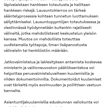
läpivalaistaan hankkeen toteutusta ja hallitaan
hankkeen riskejä. Lausuntokierros on tärkeä
sääntelyprosessia kohtaan tunnetun luottamuksen
säilyttämiseksi. Lausuntopyyntöjen toteutuksessa ja
viestinnässä hyödynnetään kuitenkin rajallisesti
välineitä, jotka mahdollistavat keskustelun yleisön
kanssa. Muutos on mahdollista toteuttaa
uudistamalla työtapoja, ilman lisäpanostusta
välineisiin tai henkilöstön määrään.
Jatkovalmistelua ja lakiesityksen antamista koskevaa
ministerin ja valtioneuvoston päätöksentekoa voi
helpottaa perusvalmisteluvaiheen kuulemisilla ja
niiden dokumentoinnilla. Dokumentoidut kuulemiset
ovat tärkeitä myös avoimuuden ja poliittisen vastuun
kannalta.
Asiantuntijakuulemisilla eduskunnan valiokunta voi