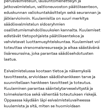
perusvalmistelun, lausuntomenettelyn ja
jatkovalmistelun, valtioneuvoston päätöksenteon,
eduskunnan valiokuntakäsittelyn sekä seurannan ja
jälkiarvioinnin. Kuulemisilla on suuri merkitys
säädösvalmistelun sidosryhmien
osallistumismahdollisuuksien kannalta. Kuulemiset
edistävät tietopohjaista päätöksentekoa ja
vahvistavat luottamusyhteiskuntaa. Kuulemiset voi
toteuttaa viranomaisresursseja ja aikaa säästävänä
lisäresurssina, joka parantaa säädösehdotusten
laatua.
Esivalmistelussa kootaan tietoa ja näkemyksiä
tavoitteesta, arvioidaan säädöshankkeen tarve ja
suunnitellaan hankkeen tavoitteet ja toteutus.
Kuuleminen parantaa sääntelytarveselvitystä ja
toimeksiantoa sekä vähentää toteutuksen riskejä.
Oppaassa käydään läpi esivalmisteluvaiheessa
kuulemista ja sitä, miten se huomioidaan