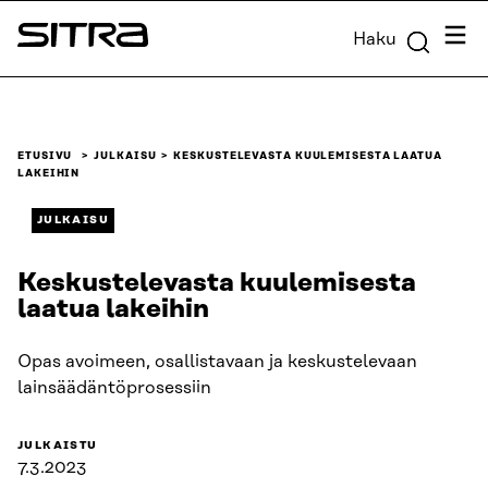
Siirry
Valik
Haku
suoraan
Sitra
sisältöön
↓
ETUSIVU
JULKAISU
KESKUSTELEVASTA KUULEMISESTA LAATUA
LAKEIHIN
JULKAISU
Keskustelevasta kuulemisesta
laatua lakeihin
Opas avoimeen, osallistavaan ja keskustelevaan
lainsäädäntöprosessiin
JULKAISTU
7.3.2023