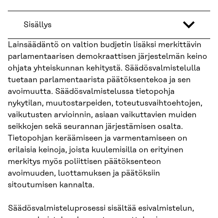
Sisällys
Lainsäädäntö on valtion budjetin lisäksi merkittävin
parlamentaarisen demokraattisen järjestelmän keino
ohjata yhteiskunnan kehitystä. Säädösvalmistelulla
tuetaan parlamentaarista päätöksentekoa ja sen
avoimuutta. Säädösvalmistelussa tietopohja
nykytilan, muutostarpeiden, toteutusvaihtoehtojen,
vaikutusten arvioinnin, asiaan vaikuttavien muiden
seikkojen sekä seurannan järjestämisen osalta.
Tietopohjan keräämiseen ja varmentamiseen on
erilaisia keinoja, joista kuulemisilla on erityinen
merkitys myös poliittisen päätöksenteon
avoimuuden, luottamuksen ja päätöksiin
sitoutumisen kannalta.
Säädösvalmisteluprosessi sisältää esivalmistelun,